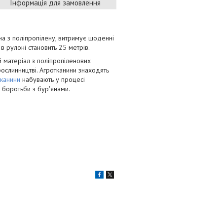
Інформація для замовлення
на з поліпропілену, витримує щоденні
 рулоні становить 25 метрів.
й матеріал з поліпропіленових
рослинництві. Агротканини знаходять
тканини
набувають у процесі
боротьби з бур'янами.