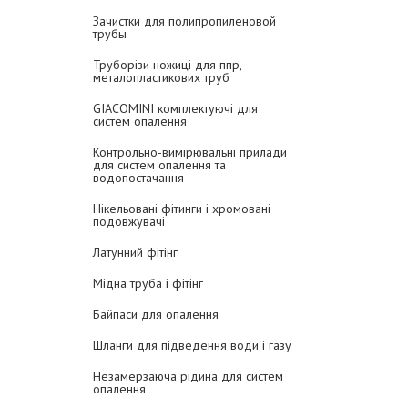
Зачистки для полипропиленовой
трубы
Труборізи ножиці для ппр,
металопластикових труб
GIACOMINI комплектуючі для
систем опалення
Контрольно-вимірювальні прилади
для систем опалення та
водопостачання
Нікельовані фітинги і хромовані
подовжувачі
Латунний фітінг
Мідна труба і фітінг
Байпаси для опалення
Шланги для підведення води і газу
Незамерзаюча рідина для систем
опалення