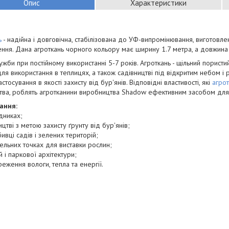
Опис
Характеристики
ь
- надійна і довговічна, стабілізована до УФ-випромінювання, виготовле
ння. Дана агроткань чорного кольору має ширину 1.7 метра, а довжина в
ужби при постійному використанні 5-7 років. Агроткань - щільний пористи
ля використання в теплицях, а також садівництві під відкритим небом і 
стосування в якості захисту від бур'янів. Відповідні властивості, які
агро
тва, роблять агротканини виробництва Shadow ефективним засобом для 
ання:
ідниках;
ицтві з метою захисту ґрунту від бур'янів;
бивці садів і зелених територій;
вельних точках для виставки рослин;
й і паркової архітектури;
реження вологи, тепла та енергії.