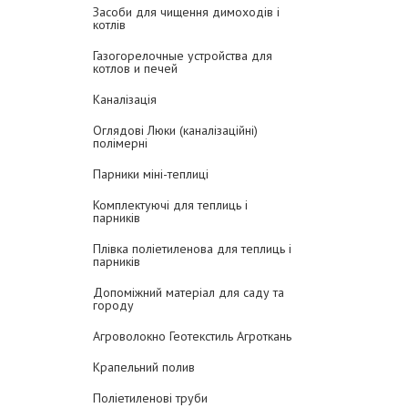
Засоби для чищення димоходів і
котлів
Газогорелочные устройства для
котлов и печей
Каналізація
Оглядові Люки (каналізаційні)
полімерні
Парники міні-теплиці
Комплектуючі для теплиць і
парників
Плівка поліетиленова для теплиць і
парників
Допоміжний матеріал для саду та
городу
Агроволокно Геотекстиль Агроткань
Крапельний полив
Поліетиленові труби