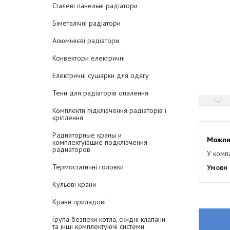
Сталеві панельні радіатори
Біметалічні радіатори
Алюмінієві радіатори
Конвектори електричні
Електричні сушарки для одягу
Тени для радіаторів опалення
Комплекти підключення радіаторів і
кріплення
Радиаторные краны и
комплектующие подключения
радиаторов
У комп
Термостатичні головки
Кульові крани
Крани приладові
Група безпеки котла, скидні клапани
та інші комплектуючі системи