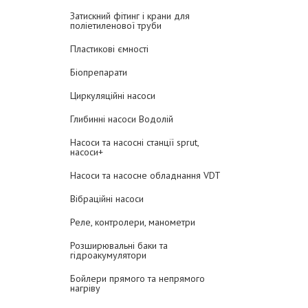
Затискний фітинг і крани для
поліетиленової труби
Пластикові ємності
Біопрепарати
Циркуляційні насоси
Глибинні насоси Водолій
Насоси та насосні станції sprut,
насоси+
Насоси та насосне обладнання VDT
Вібраційні насоси
Реле, контролери, манометри
Розширювальні баки та
гідроакумулятори
Бойлери прямого та непрямого
нагріву