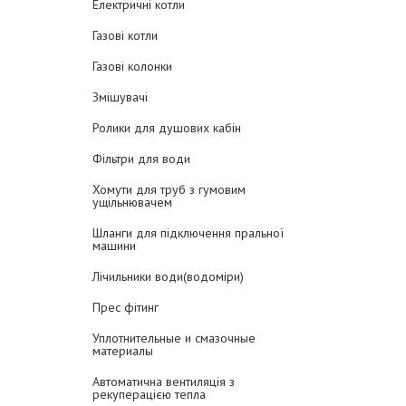
Електричні котли
Газові котли
Газові колонки
Змішувачі
Ролики для душових кабін
Фільтри для води
Хомути для труб з гумовим
ущільнювачем
Шланги для підключення пральної
машини
Лічильники води(водоміри)
Прес фітинг
Уплотнительные и смазочные
материалы
Автоматична вентиляція з
рекуперацією тепла