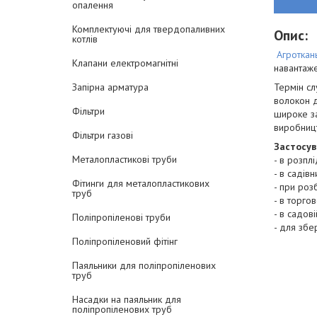
опалення
Комплектуючі для твердопаливних
Опис:
котлів
Агроткан
Клапани електромагнітні
навантаже
Термін сл
Запірна арматура
волокон д
Фільтри
широке за
виробниц
Фільтри газові
Застосув
Металопластикові труби
- в розпл
- в садівн
Фітинги для металопластикових
- при роз
труб
- в торго
- в садові
Поліпропіленові труби
- для збе
Поліпропіленовий фітінг
Паяльники для поліпропіленових
труб
Насадки на паяльник для
поліпропіленових труб