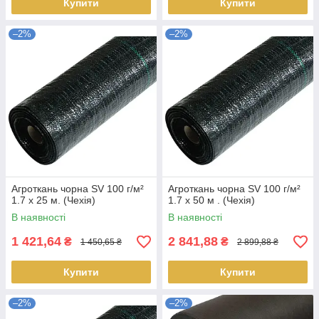
Купити
Купити
–2%
–2%
Агроткань чорна SV 100 г/м²
Агроткань чорна SV 100 г/м²
1.7 х 25 м. (Чехія)
1.7 х 50 м . (Чехія)
В наявності
В наявності
1 421,64
2 841,88
₴
₴
1 450,65 ₴
2 899,88 ₴
Купити
Купити
–2%
–2%