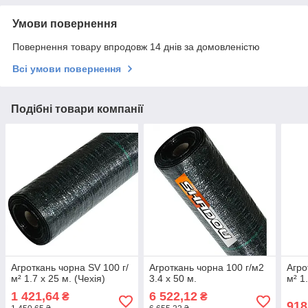
Умови повернення
Повернення товару впродовж 14 днів за домовленістю
Всі умови повернення
Подібні товари компанії
Агроткань чорна SV 100 г/
Агроткань чорна 100 г/м2
Агро
м² 1.7 х 25 м. (Чехія)
3.4 х 50 м.
м² 1
1 421,64
6 522,12
₴
₴
918