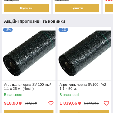
1 450,65 ₴
6 655,22 ₴
Купити
Купити
Акційні пропозиції та новинки
–2%
–2%
Агроткань чорна SV 100 г/м²
Агроткань чорна SV100 г/м2
1.1 х 25 м. (Чехія)
1.1 х 50 м.
В наявності
В наявності
918,90
1 839,66
₴
₴
937,65 ₴
1 877,20 ₴