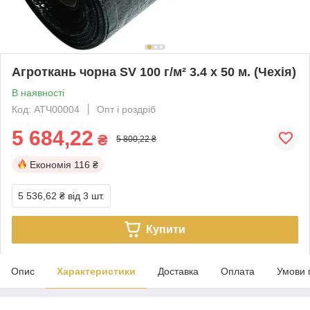
Агроткань чорна SV 100 г/м² 3.4 х 50 м. (Чехія)
В наявності
Код: АТЧ00004
Опт і роздріб
5 684,22
₴
5 800,22 ₴
Економія
116 ₴
5 536,62 ₴
від 3 шт.
Купити
Опис
Характеристики
Доставка
Оплата
Умови 