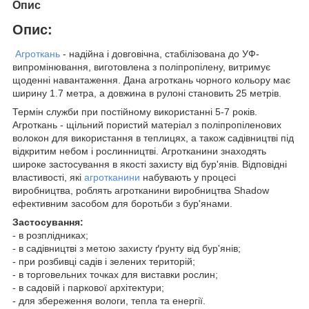
Опис
Опис:
Агроткань
- надійна і довговічна, стабілізована до УФ-
випромінювання, виготовлена з поліпропілену, витримує
щоденні навантаження. Дана агроткань чорного кольору має
ширину 1.7 метра, а довжина в рулоні становить 25 метрів.
Термін служби при постійному використанні 5-7 років.
Агроткань - щільний пористий матеріал з поліпропіленових
волокон для використання в теплицях, а також садівництві під
відкритим небом і рослинництві. Агротканини знаходять
широке застосування в якості захисту від бур'янів. Відповідні
властивості, які
агротканини
набувають у процесі
виробництва, роблять агротканини виробництва Shadow
ефективним засобом для боротьби з бур'янами.
Застосування:
- в розплідниках;
- в садівництві з метою захисту ґрунту від бур'янів;
- при розбивці садів і зелених територій;
- в торговельних точках для виставки рослин;
- в садовій і паркової архітектури;
- для збереження вологи, тепла та енергії.