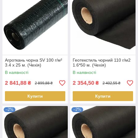
Агроткань чорна SV 100 г/м²
Геотекстиль чорний 110 г/м2
3.4 х 25 м. (Чехія)
1.6*50 м. (Чехія)
В наявності
В наявності
2 841,88
2 354,50
₴
₴
2 899,88 ₴
2 402,55 ₴
Купити
Купити
–2%
–2%