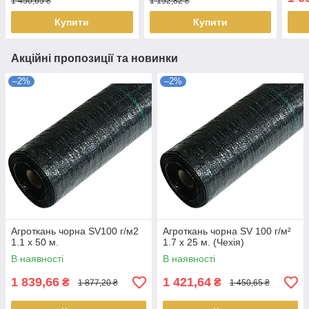
1 450,65 ₴
1 152,82 ₴
Купити
Купити
Акційні пропозиції та новинки
–2%
–2%
Агроткань чорна SV100 г/м2
Агроткань чорна SV 100 г/м²
1.1 х 50 м.
1.7 х 25 м. (Чехія)
В наявності
В наявності
1 839,66
1 421,64
₴
₴
1 877,20 ₴
1 450,65 ₴