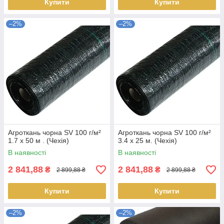
Купити
Купити
–2%
–2%
Агроткань чорна SV 100 г/м²
Агроткань чорна SV 100 г/м²
1.7 х 50 м . (Чехія)
3.4 х 25 м. (Чехія)
В наявності
В наявності
2 841,88
2 841,88
₴
₴
2 899,88 ₴
2 899,88 ₴
Купити
Купити
–2%
–2%