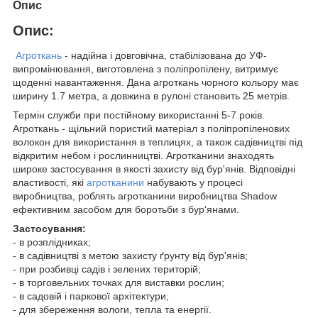
Опис
Опис:
Агроткань
- надійна і довговічна, стабілізована до УФ-
випромінювання, виготовлена з поліпропілену, витримує
щоденні навантаження. Дана агроткань чорного кольору має
ширину 1.7 метра, а довжина в рулоні становить 25 метрів.
Термін служби при постійному використанні 5-7 років.
Агроткань - щільний пористий матеріал з поліпропіленових
волокон для використання в теплицях, а також садівництві під
відкритим небом і рослинництві. Агротканини знаходять
широке застосування в якості захисту від бур'янів. Відповідні
властивості, які
агротканини
набувають у процесі
виробництва, роблять агротканини виробництва Shadow
ефективним засобом для боротьби з бур'янами.
Застосування:
- в розплідниках;
- в садівництві з метою захисту ґрунту від бур'янів;
- при розбивці садів і зелених територій;
- в торговельних точках для виставки рослин;
- в садовій і паркової архітектури;
- для збереження вологи, тепла та енергії.