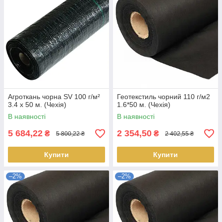
Агроткань чорна SV 100 г/м²
Геотекстиль чорний 110 г/м2
3.4 х 50 м. (Чехія)
1.6*50 м. (Чехія)
В наявності
В наявності
5 684,22
2 354,50
₴
₴
5 800,22 ₴
2 402,55 ₴
Купити
Купити
–2%
–2%