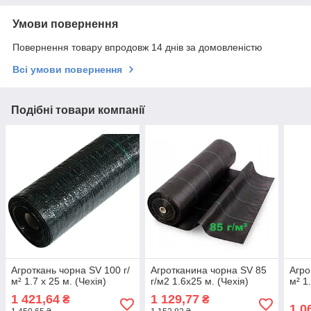
Умови повернення
Повернення товару впродовж 14 днів за домовленістю
Всі умови повернення
Подібні товари компанії
Агроткань чорна SV 100 г/
Агротканина чорна SV 85
Агро
м² 1.7 х 25 м. (Чехія)
г/м2 1.6х25 м. (Чехія)
м² 1
1 421,64
1 129,77
₴
₴
1 0