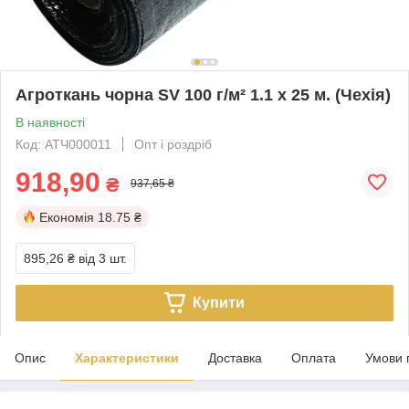
Агроткань чорна SV 100 г/м² 1.1 х 25 м. (Чехія)
В наявності
Код: АТЧ000011
Опт і роздріб
918,90
₴
937,65 ₴
Економія
18.75 ₴
895,26 ₴
від 3 шт.
Купити
Опис
Характеристики
Доставка
Оплата
Умови 