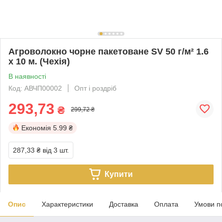
Агроволокно чорне пакетоване SV 50 г/м² 1.6
х 10 м. (Чехія)
В наявності
Код: АВЧП00002
Опт і роздріб
293,73
₴
299,72 ₴
Економія
5.99 ₴
287,33 ₴
від 3 шт.
Купити
Опис
Характеристики
Доставка
Оплата
Умови п