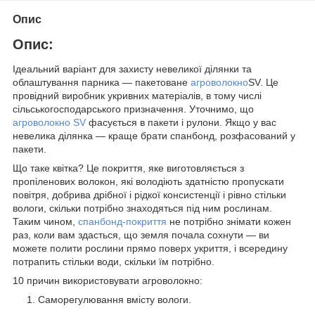
Опис
Опис:
Ідеальний варіант для захисту невеликої ділянки та
облаштування парника — пакетоване
агроволокно
SV. Це
провідний виробник укривних матеріалів, в тому числі
сільськогосподарського призначення. Уточнимо, що
агроволокно SV
фасується в пакети і рулони. Якщо у вас
невелика ділянка — краще брати спанбонд, розфасований у
пакети.
Що таке квітка? Це покриття, яке виготовляється з
пропіленових волокон, які володіють здатністю пропускати
повітря, добрива дрібної і рідкої консистенції і рівно стільки
вологи, скільки потрібно знаходяться під ним рослинам.
Таким чином,
спанбонд-покриття
не потрібно знімати кожен
раз, коли вам здасться, що земля почала сохнути — ви
можете полити рослини прямо поверх укриття, і всередину
потрапить стільки води, скільки їм потрібно.
10 причин використовувати агроволокно:
Саморегулювання вмісту вологи.