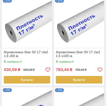
–2%
–2%
Агроволокно біле SV 17 г/м2
Агроволокно біле SV 17 г/м2
1,6 х50 м.
1,6 х100 м.
В наявності
В наявності
430,59
783,44
₴
₴
439,38 ₴
799,42 ₴
Купити
Купити
–2%
–2%