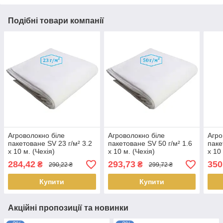
Подібні товари компанії
Агроволокно біле
Агроволокно біле
Агро
пакетоване SV 23 г/м² 3.2
пакетоване SV 50 г/м² 1.6
паке
х 10 м. (Чехія)
х 10 м. (Чехія)
х 10
284,42
293,73
350
₴
₴
290,22 ₴
299,72 ₴
Купити
Купити
Акційні пропозиції та новинки