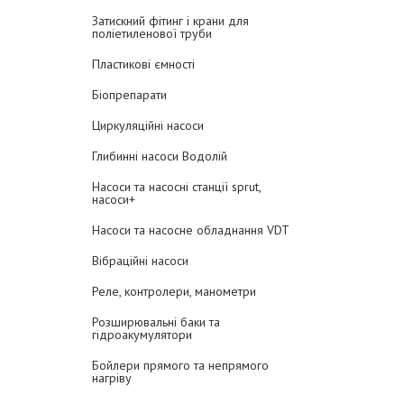
Затискний фітинг і крани для
поліетиленової труби
Пластикові ємності
Біопрепарати
Циркуляційні насоси
Глибинні насоси Водолій
Насоси та насосні станції sprut,
насоси+
Насоси та насосне обладнання VDT
Вібраційні насоси
Реле, контролери, манометри
Розширювальні баки та
гідроакумулятори
Бойлери прямого та непрямого
нагріву