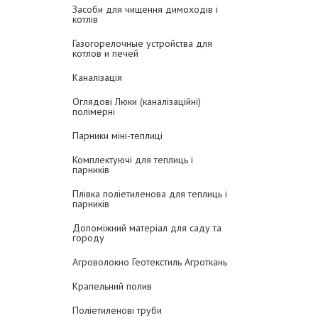
Засоби для чищення димоходів і
котлів
Газогорелочные устройства для
котлов и печей
Каналізація
Оглядові Люки (каналізаційні)
полімерні
Парники міні-теплиці
Комплектуючі для теплиць і
парників
Плівка поліетиленова для теплиць і
парників
Допоміжний матеріал для саду та
городу
Агроволокно Геотекстиль Агроткань
Крапельний полив
Поліетиленові труби