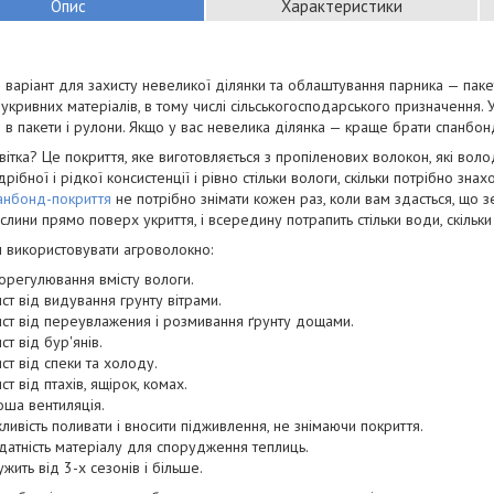
Опис
Характеристики
 варіант для захисту невеликої ділянки та облаштування парника — пак
укривних матеріалів, в тому числі сільськогосподарського призначення.
 в пакети і рулони. Якщо у вас невелика ділянка — краще брати спанбон
вітка? Це покриття, яке виготовляється з пропіленових волокон, які воло
рібної і рідкої консистенції і рівно стільки вологи, скільки потрібно зна
анбонд-покриття
не потрібно знімати кожен раз, коли вам здасться, що 
слини прямо поверх укриття, і всередину потрапить стільки води, скільки
 використовувати агроволокно:
орегулювання вмісту вологи.
ст від видування грунту вітрами.
ист від переувлажения і розмивання ґрунту дощами.
ст від бур'янів.
ст від спеки та холоду.
ст від птахів, ящірок, комах.
ша вентиляція.
ивість поливати і вносити підживлення, не знімаючи покриття.
датність матеріалу для спорудження теплиць.
ужить від 3-х сезонів і більше.