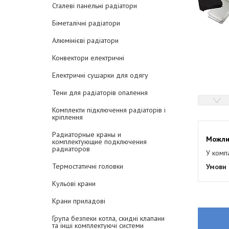
Сталеві панельні радіатори
Біметалічні радіатори
Алюмінієві радіатори
Конвектори електричні
Електричні сушарки для одягу
Тени для радіаторів опалення
Комплекти підключення радіаторів і
кріплення
Радиаторные краны и
комплектующие подключения
радиаторов
У комп
Термостатичні головки
Кульові крани
Крани приладові
Група безпеки котла, скидні клапани
та інші комплектуючі системи