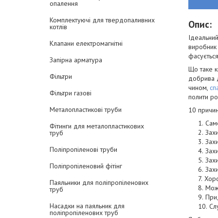
опалення
Комплектуючі для твердопаливних
Опис:
котлів
Ідеальний
Клапани електромагнітні
виробник 
фасується
Запірна арматура
Що таке к
Фільтри
добрива д
чином,
сп
Фільтри газові
полити ро
Металопластикові труби
10 причин
Сам
Фітинги для металопластикових
Захи
труб
Зах
Поліпропіленові труби
Захи
Захи
Поліпропіленовий фітінг
Захи
Хоро
Паяльники для поліпропіленових
Можл
труб
При
Насадки на паяльник для
Сл
поліпропіленових труб