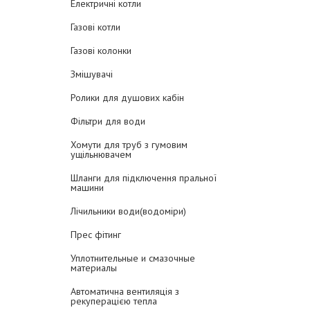
Електричні котли
Газові котли
Газові колонки
Змішувачі
Ролики для душових кабін
Фільтри для води
Хомути для труб з гумовим
ущільнювачем
Шланги для підключення пральної
машини
Лічильники води(водоміри)
Прес фітинг
Уплотнительные и смазочные
материалы
Автоматична вентиляція з
рекуперацією тепла