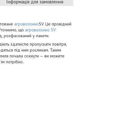
Інформація для замовлення
етоване
агроволокно
SV. Це провідний
 Уточнимо, що
агроволокно SV
д, розфасований у пакети.
діють здатністю пропускати повітря,
ходяться під ним рослинам. Таким
земля почала сохнути — ви можете
 їм потрібно.