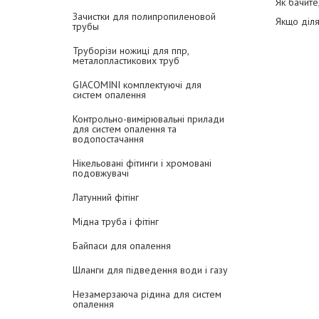
Як бачите
Зачистки для полипропиленовой
Якщо діл
трубы
Труборізи ножиці для ппр,
металопластикових труб
GIACOMINI комплектуючі для
систем опалення
Контрольно-вимірювальні прилади
для систем опалення та
водопостачання
Нікельовані фітинги і хромовані
подовжувачі
Латунний фітінг
Мідна труба і фітінг
Байпаси для опалення
Шланги для підведення води і газу
Незамерзаюча рідина для систем
опалення