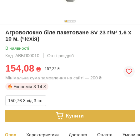
Агроволокно біле пакетоване SV 23 г/м² 1.6 х
10 м. (Чехія)
В наявності
Код: АВБП00010
Опт і роздріб
154,08
₴
157,22 ₴
Мінімальна сума замовлення на сайті — 200 ₴
Економія
3.14 ₴
150,76 ₴
від 3 шт.
Купити
Опис
Характеристики
Доставка
Оплата
Умови п