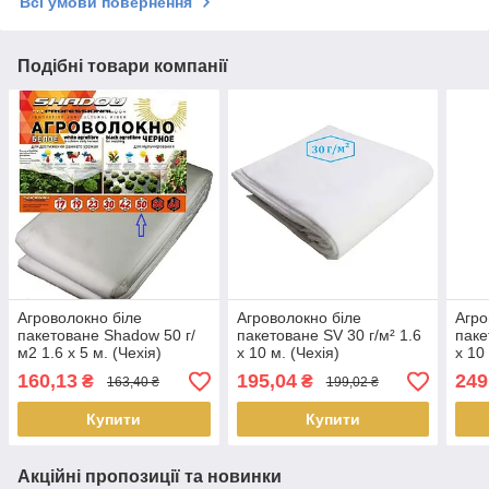
Всі умови повернення
Подібні товари компанії
Агроволокно біле
Агроволокно біле
Агро
пакетоване Shadow 50 г/
пакетоване SV 30 г/м² 1.6
паке
м2 1.6 х 5 м. (Чехія)
х 10 м. (Чехія)
х 10
160,13
195,04
249
₴
₴
163,40 ₴
199,02 ₴
Купити
Купити
Акційні пропозиції та новинки