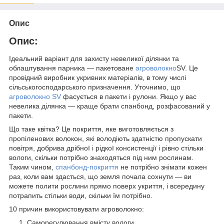
Опис
Опис:
Ідеальний варіант для захисту невеликої ділянки та
облаштування парника — пакетоване
агроволокно
SV. Це
провідний виробник укривних матеріалів, в тому числі
сільськогосподарського призначення. Уточнимо, що
агроволокно SV
фасується в пакети і рулони. Якщо у вас
невелика ділянка — краще брати спанбонд, розфасований у
пакети.
Що таке квітка? Це покриття, яке виготовляється з
пропіленових волокон, які володіють здатністю пропускати
повітря, добрива дрібної і рідкої консистенції і рівно стільки
вологи, скільки потрібно знаходяться під ним рослинам.
Таким чином,
спанбонд-покриття
не потрібно знімати кожен
раз, коли вам здасться, що земля почала сохнути — ви
можете полити рослини прямо поверх укриття, і всередину
потрапить стільки води, скільки їм потрібно.
10 причин використовувати агроволокно:
Саморегулювання вмісту вологи.