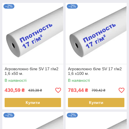
–2%
–2%
Агроволокно біле SV 17 г/м2
Агроволокно біле SV 17 г/м2
1,6 х50 м.
1,6 х100 м.
В наявності
В наявності
430,59
783,44
₴
₴
439,38 ₴
799,42 ₴
Купити
Купити
–2%
–2%