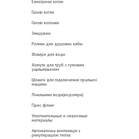
Електричні котли
Газові котли
Газові колонки
Змішувачі
Ролики для душових кабін
Фільтри для води
Хомути для труб з гумовим
ущільнювачем
Шланги для підключення пральної
машини
Лічильники води(водоміри)
Прес фітинг
Уплотнительные и смазочные
материалы
Автоматична вентиляція з
рекуперацією тепла