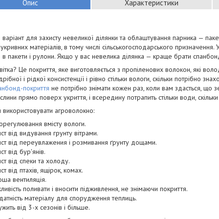
Опис
Характеристики
 варіант для захисту невеликої ділянки та облаштування парника — пак
укривних матеріалів, в тому числі сільськогосподарського призначення.
 в пакети і рулони. Якщо у вас невелика ділянка — краще брати спанбон
вітка? Це покриття, яке виготовляється з пропіленових волокон, які воло
рібної і рідкої консистенції і рівно стільки вологи, скільки потрібно зна
анбонд-покриття
не потрібно знімати кожен раз, коли вам здасться, що 
слини прямо поверх укриття, і всередину потрапить стільки води, скільки
 використовувати агроволокно:
орегулювання вмісту вологи.
ст від видування грунту вітрами.
ист від переувлажения і розмивання ґрунту дощами.
ст від бур'янів.
ст від спеки та холоду.
ст від птахів, ящірок, комах.
ша вентиляція.
ивість поливати і вносити підживлення, не знімаючи покриття.
датність матеріалу для спорудження теплиць.
ужить від 3-х сезонів і більше.