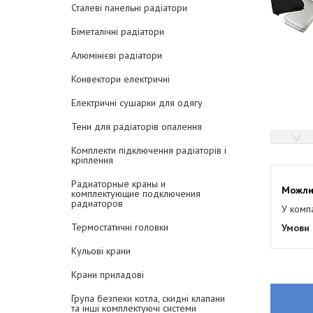
Сталеві панельні радіатори
Біметалічні радіатори
Алюмінієві радіатори
Конвектори електричні
Електричні сушарки для одягу
Тени для радіаторів опалення
Комплекти підключення радіаторів і
кріплення
Радиаторные краны и
комплектующие подключения
радиаторов
У комп
Термостатичні головки
Кульові крани
Крани приладові
Група безпеки котла, скидні клапани
та інші комплектуючі системи