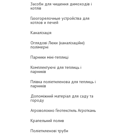
Засоби для чищення димоходів і
котлів
Газогорелочные устройства для
котлов и печей
Каналізація
Оглядові Люки (каналізаційні)
полімерні
Парники міні-теплиці
Комплектуючі для теплиць і
парників
Плівка поліетиленова для теплиць і
парників
Допоміжний матеріал для саду та
городу
Агроволокно Геотекстиль Агроткань
Крапельний полив
Поліетиленові труби