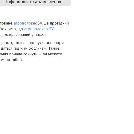
Інформація для замовлення
етоване
агроволокно
SV. Це провідний
 Уточнимо, що
агроволокно SV
д, розфасований у пакети.
діють здатністю пропускати повітря,
ходяться під ним рослинам. Таким
земля почала сохнути — ви можете
 їм потрібно.