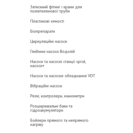
Затискний фітинг і крани для
поліетиленової труби
Пластикові ємності
Біопрепарати
Циркуляційні насоси
Глибинні насоси Водолій
Насоси та насосні станції sprut,
насоси+
Насоси та насосне обладнання VDT
Вібраційні насоси
Реле, контролери, манометри
Розширювальні баки та
гідроакумулятори
Бойлери прямого та непрямого
нагріву