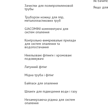
Як бачите
Зачистки для полипропиленовой
Якщо діл
трубы
Труборізи ножиці для ппр,
металопластикових труб
GIACOMINI комплектуючі для
систем опалення
Контрольно-вимірювальні прилади
для систем опалення та
водопостачання
Нікельовані фітинги і хромовані
подовжувачі
Латунний фітінг
Мідна труба і фітінг
Байпаси для опалення
Шланги для підведення води і газу
Незамерзаюча рідина для систем
опалення