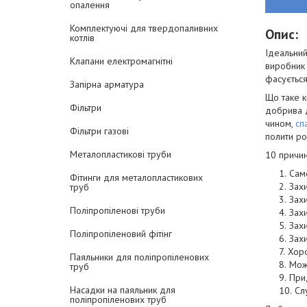
опалення
Комплектуючі для твердопаливних
Опис:
котлів
Ідеальний
Клапани електромагнітні
виробник 
фасується
Запірна арматура
Що таке к
Фільтри
добрива д
чином,
сп
Фільтри газові
полити ро
Металопластикові труби
10 причин
Сам
Фітинги для металопластикових
Захи
труб
Зах
Поліпропіленові труби
Захи
Захи
Поліпропіленовий фітінг
Захи
Хоро
Паяльники для поліпропіленових
Можл
труб
При
Насадки на паяльник для
Сл
поліпропіленових труб