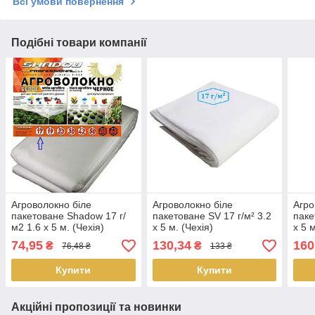
Всі умови повернення
Подібні товари компанії
Агроволокно біле
Агроволокно біле
Агро
пакетоване Shadow 17 г/
пакетоване SV 17 г/м² 3.2
паке
м2 1.6 х 5 м. (Чехія)
х 5 м. (Чехія)
х 5 м
74,95
130,34
160
₴
₴
76,48 ₴
133 ₴
Купити
Купити
Акційні пропозиції та новинки