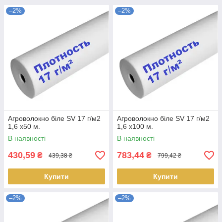
–2%
–2%
Агроволокно біле SV 17 г/м2
Агроволокно біле SV 17 г/м2
1,6 х50 м.
1,6 х100 м.
В наявності
В наявності
430,59
783,44
₴
₴
439,38 ₴
799,42 ₴
Купити
Купити
–2%
–2%