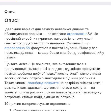
Опис
Опис:
Ідеальний варіант для захисту невеликої ділянки та
облаштування парника — пакетоване
агроволокно
SV. Це
провідний виробник укривних матеріалів, в тому числі
сільськогосподарського призначення. Уточнимо, що
агроволокно SV
фасується в пакети і рулони. Якщо у вас
невелика ділянка — краще брати спанбонд, розфасований у
пакети.
Що таке квітка? Це покриття, яке виготовляється з
пропіленових волокон, які володіють здатністю пропускати
повітря, добрива дрібної і рідкої консистенції і рівно стільки
вологи, скільки потрібно знаходяться під ним рослинам.
Таким чином,
спанбонд-покриття
не потрібно знімати кожен
раз, коли вам здасться, що земля почала сохнути — ви
можете полити рослини прямо поверх укриття, і всередину
потрапить стільки води, скільки їм потрібно.
10 причин використовувати агроволокно:
Саморегулювання вмісту вологи.