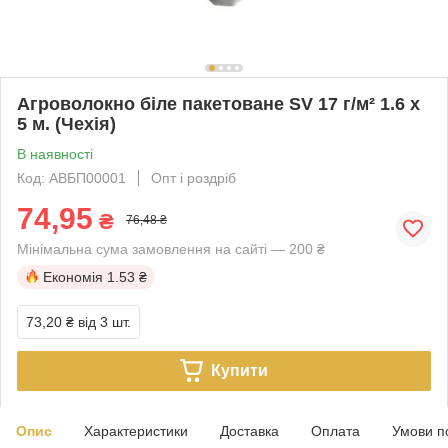
Агроволокно біле пакетоване SV 17 г/м² 1.6 х
5 м. (Чехія)
В наявності
Код: АВБП00001
Опт і роздріб
74,95
₴
76,48 ₴
Мінімальна сума замовлення на сайті — 200 ₴
Економія
1.53 ₴
73,20 ₴
від 3 шт.
Купити
Опис
Характеристики
Доставка
Оплата
Умови п