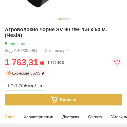
Агроволокно чорне SV 90 г/м² 1.6 х 50 м.
(Чехія)
В наявності
Код: АВЧР000091
Опт і роздріб
1 763,31
₴
1 799,30 ₴
Економія
35.99 ₴
1 717,70 ₴
від 3 шт.
Купити
Опис
Характеристики
Доставка
Оплата
Умови п