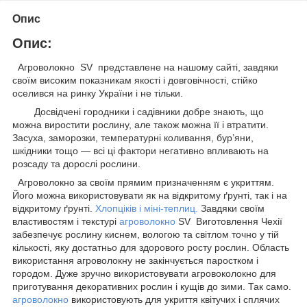
Опис
Опис:
Агроволокно SV представлене на нашому сайті, завдяки
своїм високим показникам якості і довговічності, стійко
оселився на ринку України і не тільки.
Досвідчені городники і садівники добре знають, що
можна виростити рослину, але також можна її і втратити.
Засуха, заморозки, температурні коливання, бур’яни,
шкідники тощо — всі ці фактори негативно впливають на
розсаду та дорослі рослини.
Агроволокно за своїм прямим призначенням є укриттям.
Його можна використовувати як на відкритому ґрунті, так і на
відкритому ґрунті.
Хлопціків і міні-теплиц
.
Завдяки своїм
властивостям і текстурі
агроволокно
SV Виготовлення Чехії
забезпечує рослину киснем, вологою та світлом точно у тій
кількості, яку достатньо для здорового росту рослин. Область
використання агроволокну не закінчується паростком і
городом. Дуже зручно використовувати агровоколокно для
приготування декоративних рослин і кущів до зими. Так само.
агроволокно
використовують для укриття квітучих і сплячих