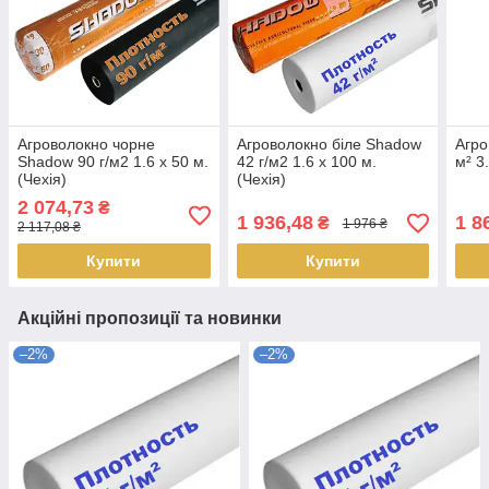
Агроволокно чорне
Агроволокно біле Shadow
Агро
Shadow 90 г/м2 1.6 х 50 м.
42 г/м2 1.6 х 100 м.
м² 3
(Чехія)
(Чехія)
2 074,73
₴
1 936,48
1 8
₴
1 976 ₴
2 117,08 ₴
Купити
Купити
Акційні пропозиції та новинки
–2%
–2%