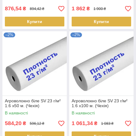
876,54
1 862
₴
₴
894,42 ₴
1 900 ₴
Купити
Купити
–2%
–2%
Агроволокно біле SV 23 г/м²
Агроволокно біле SV 23 г/м²
1.6 х50 м. (Чехія)
1.6 х100 м. (Чехія)
В наявності
В наявності
584,20
1 061,34
₴
₴
596,12 ₴
1 083 ₴