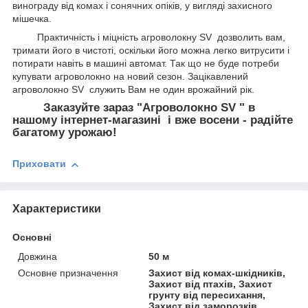
винограду від комах і сонячних опіків, у вигляді захисного
мішечка.
Практичність і міцність агроволокну SV дозволить вам,
тримати його в чистоті, оскільки його можна легко витрусити і
потирати навіть в машині автомат. Так що не буде потреби
купувати агроволокно на новий сезон. Зацікавлений
агроволокно SV служить Вам не один врожайний рік.
Заказуйте зараз "Агроволокно SV " в
нашому інтернет-магазині і вже восени - радійте
багатому урожаю!
Приховати
Характеристики
Основні
Довжина
50 м
Основне призначення
Захист від комах-шкідників,
Захист від птахів, Захист
грунту від пересихання,
Захист від заморозків,