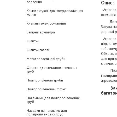
Опис:
опалення
Агроволок
Комплектуючі для твердопаливних
котлів
оселився н
Досвідчен
Клапани електромагнітні
Засуха, з
дорослі р
Запірна арматура
Агроволок
Фільтри
відкритом
забезпечу
Фільтри газові
Область в
для приго
Металопластикові труби
сплячих в
Фітинги для металопластикових
Практичні
труб
і потират
Поліпропіленові труби
агроволок
Заказуй
Поліпропіленовий фітінг
багато
Паяльники для поліпропіленових
труб
Насадки на паяльник для
поліпропіленових труб