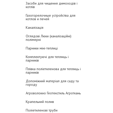
Засоби для чищення димоходів і
котлів
Газогорелочные устройства для
котлов и печей
Каналізація
Оглядові Люки (каналізаційні)
полімерні
Парники міні-теплиці
Комплектуючі для теплиць і
парників
Плівка поліетиленова для теплиць і
парників
Допоміжний матеріал для саду та
городу
Агроволокно Геотекстиль Агроткань
Крапельний полив
Поліетиленові труби