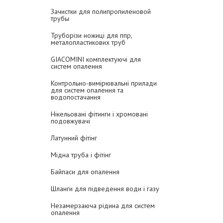
Зачистки для полипропиленовой
трубы
Труборізи ножиці для ппр,
металопластикових труб
GIACOMINI комплектуючі для
систем опалення
Контрольно-вимірювальні прилади
для систем опалення та
водопостачання
Нікельовані фітинги і хромовані
подовжувачі
Латунний фітінг
Мідна труба і фітінг
Байпаси для опалення
Шланги для підведення води і газу
Незамерзаюча рідина для систем
опалення