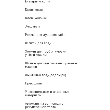
Електричні котли
Газові котли
Газові колонки
Змішувачі
Ролики для душових кабін
Фільтри для води
Хомути для труб з гумовим
ущільнювачем
Шланги для підключення пральної
машини
Лічильники води(водоміри)
Прес фітинг
Уплотнительные и смазочные
материалы
Автоматична вентиляція з
рекуперацією тепла