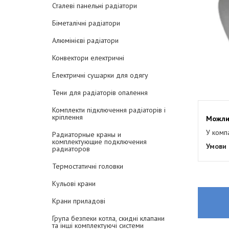
Сталеві панельні радіатори
Біметалічні радіатори
Алюмінієві радіатори
Конвектори електричні
Електричні сушарки для одягу
Тени для радіаторів опалення
Комплекти підключення радіаторів і
кріплення
У комп
Радиаторные краны и
комплектующие подключения
радиаторов
Термостатичні головки
Кульові крани
Крани приладові
Група безпеки котла, скидні клапани
та інші комплектуючі системи