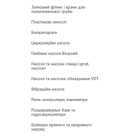
Затискний фітинг і крани для
поліетиленової труби
Пластикові ємності
Біопрепарати
Циркуляційні насоси
Глибинні насоси Водолій
Насоси та насосні станції sprut,
насоси+
Насоси та насосне обладнання VDT
Вібраційні насоси
Реле, контролери, манометри
Розширювальні баки та
гідроакумулятори
Бойлери прямого та непрямого
нагріву