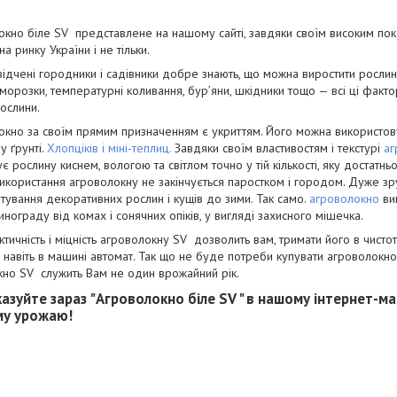
но біле SV представлене на нашому сайті, завдяки своїм високим показн
а ринку України і не тільки.
і городники і садівники добре знають, що можна виростити рослину, а
аморозки, температурні коливання, бур’яни, шкідники тощо — всі ці факт
ослини.
но за своїм прямим призначенням є укриттям. Його можна використовуват
у ґрунті.
Хлопціків і міні-теплиц
.
Завдяки своїм властивостям і текстурі
а
є рослину киснем, вологою та світлом точно у тій кількості, яку достатн
икористання агроволокну не закінчується паростком і городом. Дуже з
тування декоративних рослин і кущів до зими. Так само.
агроволокно
вик
инограду від комах і сонячних опіків, у вигляді захисного мішечка.
сть і міцність агроволокну SV дозволить вам, тримати його в чистоті,
и навіть в машині автомат. Так що не буде потреби купувати агроволокно
но SV служить Вам не один врожайний рік.
те зараз "Агроволокно біле SV " в нашому інтернет-мага
му урожаю!