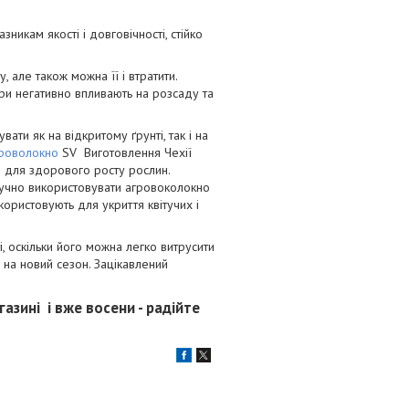
икам якості і довговічності, стійко
ле також можна її і втратити.
ори негативно впливають на розсаду та
и як на відкритому ґрунті, так і на
гроволокно
SV Виготовлення Чехії
ьо для здорового росту рослин.
ручно використовувати агровоколокно
ористовують для укриття квітучих і
 оскільки його можна легко витрусити
 на новий сезон. Зацікавлений
зині і вже восени - радійте