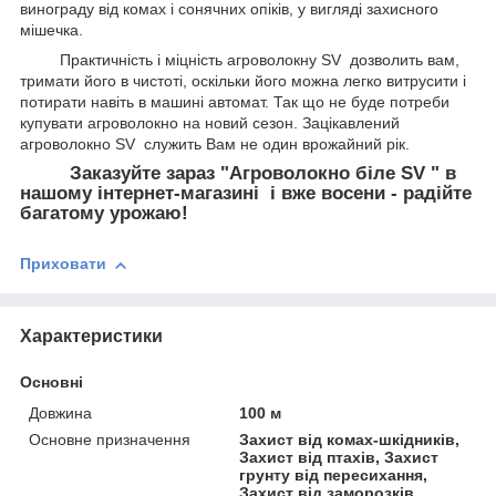
винограду від комах і сонячних опіків, у вигляді захисного
мішечка.
Практичність і міцність агроволокну SV дозволить вам,
тримати його в чистоті, оскільки його можна легко витрусити і
потирати навіть в машині автомат. Так що не буде потреби
купувати агроволокно на новий сезон. Зацікавлений
агроволокно SV служить Вам не один врожайний рік.
Заказуйте зараз "Агроволокно біле SV " в
нашому інтернет-магазині і вже восени - радійте
багатому урожаю!
Приховати
Характеристики
Основні
Довжина
100 м
Основне призначення
Захист від комах-шкідників,
Захист від птахів, Захист
грунту від пересихання,
Захист від заморозків,