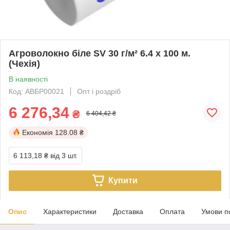
Агроволокно біле SV 30 г/м² 6.4 х 100 м.
(Чехія)
В наявності
Код: АВБР00021
Опт і роздріб
6 276,34
₴
6 404,42 ₴
Економія
128.08 ₴
6 113,18 ₴
від 3 шт.
Купити
Опис
Характеристики
Доставка
Оплата
Умови п