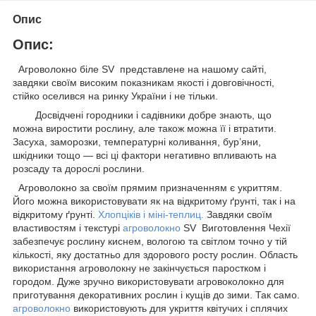
Опис
Опис:
Агроволокно біле SV представлене на нашому сайті,
завдяки своїм високим показникам якості і довговічності,
стійко оселився на ринку України і не тільки.
Досвідчені городники і садівники добре знають, що
можна виростити рослину, але також можна її і втратити.
Засуха, заморозки, температурні коливання, бур’яни,
шкідники тощо — всі ці фактори негативно впливають на
розсаду та дорослі рослини.
Агроволокно за своїм прямим призначенням є укриттям.
Його можна використовувати як на відкритому ґрунті, так і на
відкритому ґрунті.
Хлопціків і міні-теплиц
.
Завдяки своїм
властивостям і текстурі
агроволокно
SV Виготовлення Чехії
забезпечує рослину киснем, вологою та світлом точно у тій
кількості, яку достатньо для здорового росту рослин. Область
використання агроволокну не закінчується паростком і
городом. Дуже зручно використовувати агровоколокно для
приготування декоративних рослин і кущів до зими. Так само.
агроволокно
використовують для укриття квітучих і сплячих