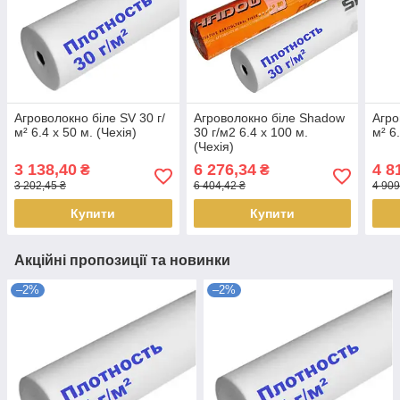
Агроволокно біле SV 30 г/
Агроволокно біле Shadow
Агро
м² 6.4 х 50 м. (Чехія)
30 г/м2 6.4 х 100 м.
м² 6
(Чехія)
3 138,40
6 276,34
4 8
₴
₴
3 202,45 ₴
6 404,42 ₴
4 909
Купити
Купити
Акційні пропозиції та новинки
–2%
–2%