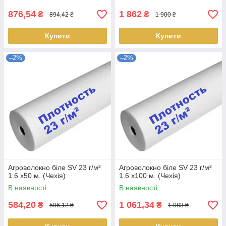
876,54
1 862
₴
₴
894,42 ₴
1 900 ₴
Купити
Купити
–2%
–2%
Агроволокно біле SV 23 г/м²
Агроволокно біле SV 23 г/м²
1.6 х50 м. (Чехія)
1.6 х100 м. (Чехія)
В наявності
В наявності
584,20
1 061,34
₴
₴
596,12 ₴
1 083 ₴