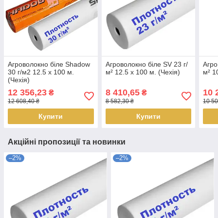
Агроволокно біле Shadow
Агроволокно біле SV 23 г/
Агро
30 г/м2 12.5 х 100 м.
м² 12.5 х 100 м. (Чехія)
м² 1
(Чехія)
12 356,23
8 410,65
10 
₴
₴
12 608,40 ₴
8 582,30 ₴
10 50
Купити
Купити
Акційні пропозиції та новинки
–2%
–2%