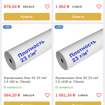
876,54
1 862
₴
₴
894,42 ₴
1 900 ₴
Купити
Купити
–2%
–2%
Агроволокно біле SV 23 г/м²
Агроволокно біле SV 23 г/м²
1.6 х50 м. (Чехія)
1.6 х100 м. (Чехія)
В наявності
В наявності
584,20
1 061,34
₴
₴
596,12 ₴
1 083 ₴