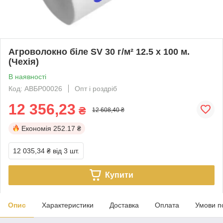
Агроволокно біле SV 30 г/м² 12.5 х 100 м.
(Чехія)
В наявності
Код: АВБР00026
Опт і роздріб
12 356,23
₴
12 608,40 ₴
Економія
252.17 ₴
12 035,34 ₴
від 3 шт.
Купити
Опис
Характеристики
Доставка
Оплата
Умови п