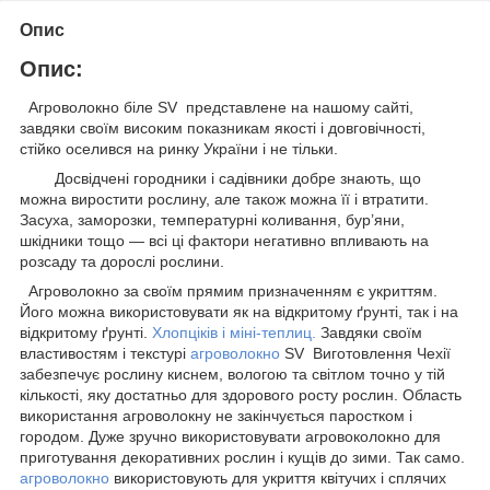
Опис
Опис:
Агроволокно біле SV представлене на нашому сайті,
завдяки своїм високим показникам якості і довговічності,
стійко оселився на ринку України і не тільки.
Досвідчені городники і садівники добре знають, що
можна виростити рослину, але також можна її і втратити.
Засуха, заморозки, температурні коливання, бур’яни,
шкідники тощо — всі ці фактори негативно впливають на
розсаду та дорослі рослини.
Агроволокно за своїм прямим призначенням є укриттям.
Його можна використовувати як на відкритому ґрунті, так і на
відкритому ґрунті.
Хлопціків і міні-теплиц
.
Завдяки своїм
властивостям і текстурі
агроволокно
SV Виготовлення Чехії
забезпечує рослину киснем, вологою та світлом точно у тій
кількості, яку достатньо для здорового росту рослин. Область
використання агроволокну не закінчується паростком і
городом. Дуже зручно використовувати агровоколокно для
приготування декоративних рослин і кущів до зими. Так само.
агроволокно
використовують для укриття квітучих і сплячих