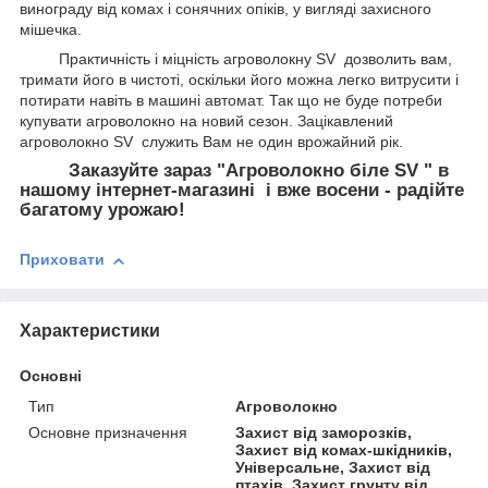
винограду від комах і сонячних опіків, у вигляді захисного
мішечка.
Практичність і міцність агроволокну SV дозволить вам,
тримати його в чистоті, оскільки його можна легко витрусити і
потирати навіть в машині автомат. Так що не буде потреби
купувати агроволокно на новий сезон. Зацікавлений
агроволокно SV служить Вам не один врожайний рік.
Заказуйте зараз "Агроволокно біле SV " в
нашому інтернет-магазині і вже восени - радійте
багатому урожаю!
Приховати
Характеристики
Основні
Тип
Агроволокно
Основне призначення
Захист від заморозків,
Захист від комах-шкідників,
Універсальне, Захист від
птахів, Захист грунту від