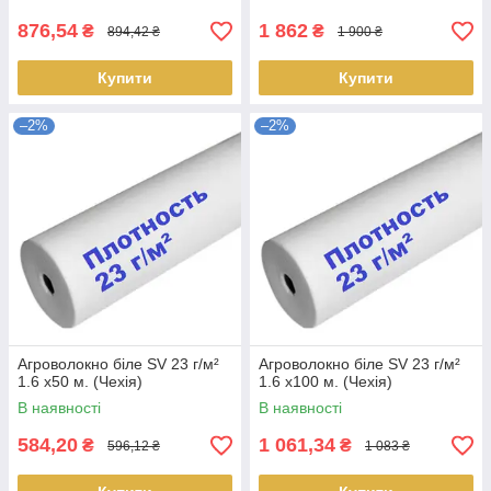
876,54
1 862
₴
₴
894,42 ₴
1 900 ₴
Купити
Купити
–2%
–2%
Агроволокно біле SV 23 г/м²
Агроволокно біле SV 23 г/м²
1.6 х50 м. (Чехія)
1.6 х100 м. (Чехія)
В наявності
В наявності
584,20
1 061,34
₴
₴
596,12 ₴
1 083 ₴