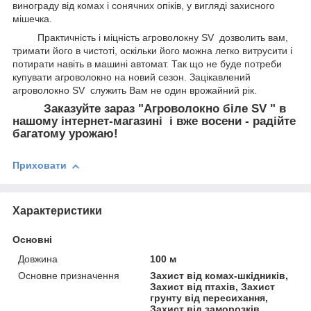
винограду від комах і сонячних опіків, у вигляді захисного
мішечка.
Практичність і міцність агроволокну SV дозволить вам,
тримати його в чистоті, оскільки його можна легко витрусити і
потирати навіть в машині автомат. Так що не буде потреби
купувати агроволокно на новий сезон. Зацікавлений
агроволокно SV служить Вам не один врожайний рік.
Заказуйте зараз "Агроволокно біле SV " в
нашому інтернет-магазині і вже восени - радійте
багатому урожаю!
Приховати
Характеристики
Основні
Довжина
100 м
Основне призначення
Захист від комах-шкідників,
Захист від птахів, Захист
грунту від пересихання,
Захист від заморозків,