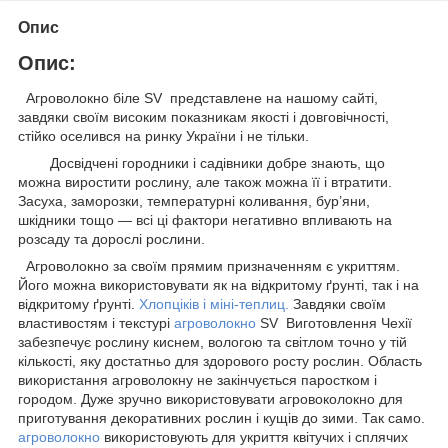
Опис
Опис:
Агроволокно біле SV представлене на нашому сайті,
завдяки своїм високим показникам якості і довговічності,
стійко оселився на ринку України і не тільки.
Досвідчені городники і садівники добре знають, що
можна виростити рослину, але також можна її і втратити.
Засуха, заморозки, температурні коливання, бур’яни,
шкідники тощо — всі ці фактори негативно впливають на
розсаду та дорослі рослини.
Агроволокно за своїм прямим призначенням є укриттям.
Його можна використовувати як на відкритому ґрунті, так і на
відкритому ґрунті.
Хлопціків і міні-теплиц
.
Завдяки своїм
властивостям і текстурі
агроволокно
SV Виготовлення Чехії
забезпечує рослину киснем, вологою та світлом точно у тій
кількості, яку достатньо для здорового росту рослин. Область
використання агроволокну не закінчується паростком і
городом. Дуже зручно використовувати агровоколокно для
приготування декоративних рослин і кущів до зими. Так само.
агроволокно
використовують для укриття квітучих і сплячих