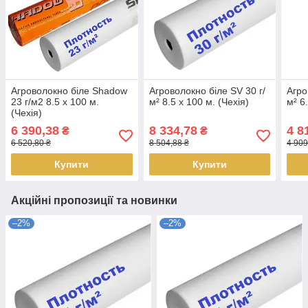
Агроволокно біле Shadow
Агроволокно біле SV 30 г/
Агро
23 г/м2 8.5 х 100 м.
м² 8.5 х 100 м. (Чехія)
м² 6
(Чехія)
6 390,38
8 334,78
4 8
₴
₴
6 520,80 ₴
8 504,88 ₴
4 909
Купити
Купити
Акційні пропозиції та новинки
–2%
–2%