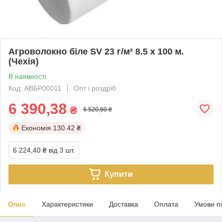
Агроволокно біле SV 23 г/м² 8.5 х 100 м.
(Чехія)
В наявності
Код: АВБР00011
Опт і роздріб
6 390,38
₴
6 520,80 ₴
Економія
130.42 ₴
6 224,40 ₴
від 3 шт.
Купити
Опис
Характеристики
Доставка
Оплата
Умови п