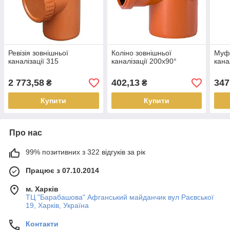
Ревізія зовнішньої
Коліно зовнішньої
Муфт
каналізації 315
каналізації 200х90°
кана
2 773,58
402,13
347
₴
₴
Купити
Купити
Про нас
99% позитивних з 322 відгуків за рік
Працює з 07.10.2014
м. Харків
ТЦ "Барабашова" Афганський майданчик вул Раєвської
19, Харків, Україна
Контакти