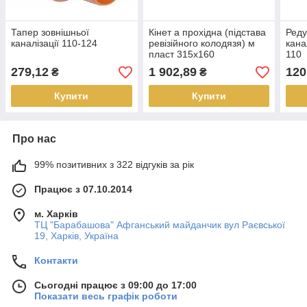
Тапер зовнішньої
Кінет а прохідна (підстава
Реду
каналізації 110-124
ревізійного колодязя) м
кана
пласт 315х160
110
279,12
1 902,89
120
₴
₴
Купити
Купити
Про нас
99% позитивних з 322 відгуків за рік
Працює з 07.10.2014
м. Харків
ТЦ "Барабашова" Афганський майданчик вул Раєвської
19, Харків, Україна
Контакти
Сьогодні працює з 09:00 до 17:00
Показати весь графік роботи