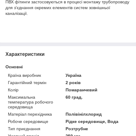
ПВХ фітинги застосовуються в процесі монтажу трубопроводу
для з'єднання окремих елементів систем зовнішньої
каналізації.
Характеристики
Основні
Країна виробник
Україна
Гарантійний термін
2 років
Колір
Помаранчевий
Максимальна
60 град.
температура робочого
середовища
Матеріал перехідника
Полівінілхлорид
Робоче середовище
Рідке середовище, Вода
Тип приєднання
Розтрубне
Умовний прохід
250 мм