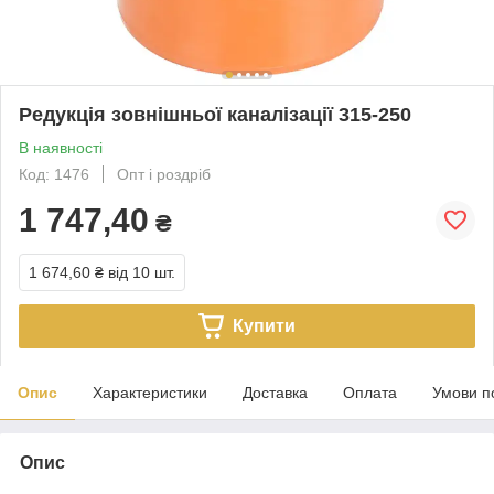
Редукція зовнішньої каналізації 315-250
В наявності
Код: 1476
Опт і роздріб
1 747,40
₴
1 674,60 ₴
від 10 шт.
Купити
Опис
Характеристики
Доставка
Оплата
Умови п
Опис