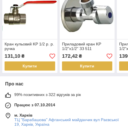
Кран кульовий KP 1/2 р. р.
Приладовий кран KP
Прил
ручка
1/2"х1/2" ЗЗ 511
1/2"
131,10
172,42
139
₴
₴
Купити
Купити
Про нас
99% позитивних з 322 відгуків за рік
Працює з 07.10.2014
м. Харків
ТЦ "Барабашова" Афганський майданчик вул Раєвської
19, Харків, Україна