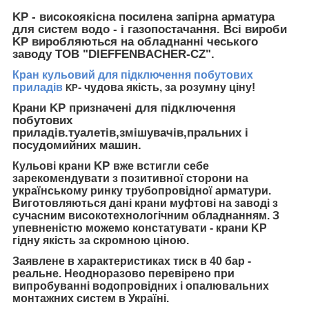
KP - високоякісна посилена запірна арматура
для систем водо - і газопостачання. Всі вироби
KP виробляються на обладнанні чеського
заводу ТОВ "DIEFFENBACHER-CZ".
Кран кульовий для підключення побутових
приладів
- чудова якість, за розумну ціну!
KP
Крани KP призначені для підключення
побутових
приладів.туалетів,змішувачів,пральних і
посудомийних машин.
KP
Кульові крани
вже встигли себе
зарекомендувати з позитивної сторони на
українському ринку трубопровідної арматури.
Виготовляються дані крани муфтові на заводі з
сучасним високотехнологічним обладнанням. З
упевненістю можемо констатувати - крани
KP
гідну якість за скромною ціною.
Заявлене в характеристиках тиск в 40 бар -
реальне. Неодноразово перевірено при
випробуванні водопровідних і опалювальних
монтажних систем в Україні.