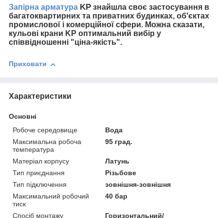
KP
Запірна арматура
знайшла своє застосування в
багатоквартирних та приватних будинках, об'єктах
промислової і комерційної сфери. Можна сказати,
кульові крани KP
оптимальний вибір у
співвідношенні "ціна-якість".
Приховати
Характеристики
Основні
Робоче середовище
Вода
Максимальна робоча
95 град.
температура
Матеріал корпусу
Латунь
Тип приєднання
Різьбове
Тип підключення
зовнішня-зовнішня
Максимальний робочий
40 бар
тиск
Спосіб монтажу
Горизонтальний/