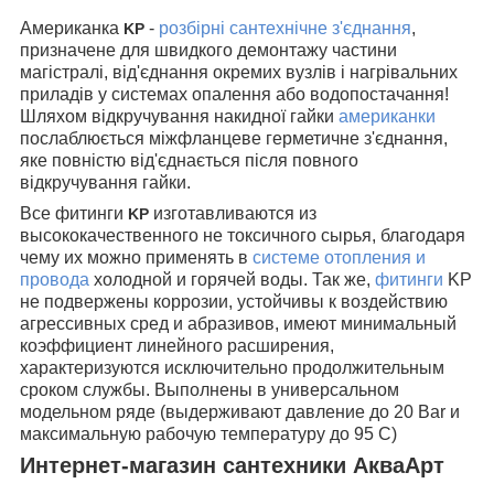
Американка
-
розбірні сантехнічне з'єднання
,
KP
призначене для швидкого демонтажу частини
магістралі, від'єднання окремих вузлів і нагрівальних
приладів у системах опалення або водопостачання!
Шляхом відкручування накидної гайки
американки
послаблюється міжфланцеве герметичне з'єднання,
яке повністю від'єднається після повного
відкручування гайки.
Все фитинги
изготавливаются из
KP
высококачественного не токсичного сырья, благодаря
чему их можно применять в
системе отопления и
провода
холодной и горячей воды. Так же,
фитинги
KP
не подвержены коррозии, устойчивы к воздействию
агрессивных сред и абразивов, имеют минимальный
коэффициент линейного расширения,
характеризуются исключительно продолжительным
сроком службы. Выполнены в универсальном
модельном ряде (выдерживают давление до 20 Bar и
максимальную рабочую температуру до 95 C)
Интернет-магазин сантехники АкваАрт