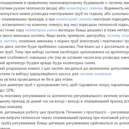
поширеними в приватному малоповерховому будівництві є системи, вик
опутним рухом теплоносія (води) або
колекторної схемою
. Відмінність 
конується нижня розводка магістральних труб по підвалу або цокольн
о опалювальних приладів, а при
колекторній схемою
магістралі підводят
, встановленої на кожному поверсі, від якої підводках теплоносій підв
ої точки зору
колекторна схема
виглядає більш дешевої в плані металоє
 з якого виконана система. Якщо взяти, приміром, двотрубну
систему опа
у систему
опалення, виконану з мідних труб (магістралі) і пластикової т
цих двох систем буде приблизно однакова. Пов'язано це з достатньою 
их труб. Тому при виборі системи необхідно орієнтуватися на архітектурн
ивні особливості зовнішніх стін (так як останнім часом всю розводку нам
ній архітектурі будівлі краще буде колекторна схема.
ний розрахунок кожної з цих систем зводиться до визначення допустимих
истеми та вибору циркуляційного насоса для
системи опалення
.
на ув'язка проводиться як би в два етапи:
ься діаметри труб з урахуванням того, щоб гідравлічні опору паралельних
 до 10%;
ь монтажну регулювання за допомогою регулювального вентиля, встанов
ному приладі (в даний час на вході і виході в опалювальний прилад вс
ьні клапани).
о детальніше роботу цих пристроїв. Почнемо з простішого – регулюваль
ння витрати теплоносія через опалювальний прилад при монтажній ре
е груба регулювання. Більш детальне регулювання здійснюється за доп
овкою.