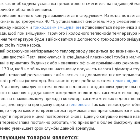
так как необходима устанавка трехходового смесителя на подающей ма
рячей и обратной линиями.
ействия данного контура заключается в следующем. Из котла подается 
снизить до требуемых 40 °C устанавливают смеситель. Но у смесителя н
между насосом и
триходовим змішувачем
встановлюється перемичка з ве
оди, щоб при змішуванні гарячого і холодного теплоносія температура 
ання температури буде здійснюватися з допомогою триходового змішув
о стоїть після насоса.
ний розрахунок магістрального теплопроводу зводиться до визначення д
 швидкостей. Петлі виконуються із спеціальної пластикової труби з мал
анні в приватних будинках або невеликих офісних приміщеннях рекоме
 120 м, щоб не збільшувати настановну потужність насоса і діаметри труб
ний і тепловий регулювання здійснюється за допомогою тих же термостат
ної гребінки (колекторі). Викликає інтерес робота системи
теплих підлог
 У даному випадку система «теплої підлоги» є додатковим джерелом теп
ого опалення є додатковим джерелом теплоти для системи «теплої підл
ть на опалювальному приладі і колекторі системи «теплих підлог» повні
ться, зменшуючи при цьому витрата
теплоносія
. Так как теплоотдачи об
, то через какое-то время штоки термоклапанов приоткрываются и сис
йдут в перегрев и цикл повторяется снова. Данную ситуацию нельзя назв
т термоклапана постоянно работать, что приводит к более быстрому и
твенно уменьшает срок службы данной арматуры.
твующим товаром является: