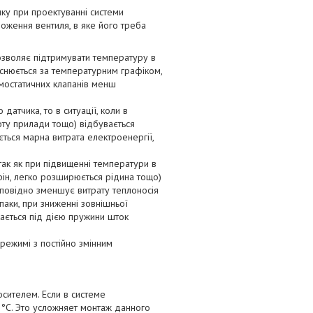
нку при проектуванні системи
ложення вентиля, в яке його треба
озволяє підтримувати температуру в
йснюється за температурним графіком,
мостатичних клапанів менш
атчика, то в ситуації, коли в
оту прилади тощо) відбувається
ється марна витрата електроенергії,
так як при підвищенні температури в
ін, легко розширюється рідина тощо)
дповідно зменшує витрату теплоносія
паки, при зниженні зовнішньої
ається під дією пружини шток
режимі з постійно змінним
сителем. Если в системе
 °C. Это усложняет монтаж данного