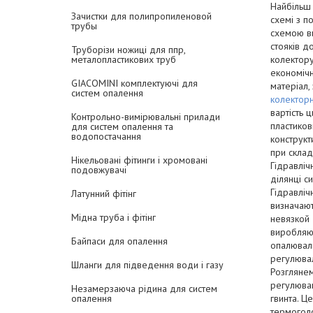
Найбільш 
Зачистки для полипропиленовой
схемі з п
трубы
схемою ви
стояків д
Труборізи ножиці для ппр,
колектору
металопластикових труб
економічн
GIACOMINI комплектуючі для
матеріал,
систем опалення
колекторн
вартість 
Контрольно-вимірювальні прилади
пластиков
для систем опалення та
водопостачання
конструкт
при склад
Нікельовані фітинги і хромовані
Гідравліч
подовжувачі
ділянці с
Гідравліч
Латунний фітінг
визначают
Мідна труба і фітінг
невязкой
виробляют
Байпаси для опалення
опалюваль
регулювал
Шланги для підведення води і газу
Розглянем
регулюва
Незамерзаюча рідина для систем
гвинта. Ц
опалення
термогол