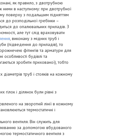
онані, як правило, з двотрубною
між ними в наступному: при двотрубної
ому поверху з подальшим підняттям
ься до розподільної гребінки –
одиться до опалювальних приладів. З
мності, але тут слід враховувати
лення
, виконану з мідних труб і
руби (підведення до приладів), то
дорожнечею фітингів та арматури для
і особливості будівлі та
агаються зробити прихованої), тобто
 діаметрів труб і стояків на кожному
 гілок і ділянок були рівні з
леного на зворотній лінії в кожному
тановлюються термостатичні і
ного вентиля. Він служить для
гулюванню за допомогою вбудованого
омогою термостатичного вентиля з