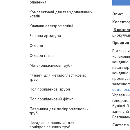
опалення
Комплектуючі для твердопаливних
Опис:
котлів
Колектор
Клапани електромагнітні
В компл
циркуляц
Запірна арматура
Принцип
Фільтри
В даний ч
Фільтри газові
«опалення
кондиціо
Металопластикові труби
насампере
кондиціон
Фітинги для металопластикових
проектуєт
труб
залежност
Поліпропіленові труби
водопост
Управлінн
Поліпропіленовий фітінг
генератор
будівлі. 
Паяльники для поліпропіленових
замкнутій
труб
Розглянем
Насадки на паяльник для
Система 
поліпропіленових труб