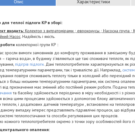
Опис
Характеристики
 для теплої підлоги KP в зборі:
ект входить:
Колектор з витратомірами ; евроконусы ; Насосна група ; 
ійний Насос
. Надійність і якість.
 роботи
колекторної групи KP
:
ас зросли вимоги замовників до комфорту проживання в заміському буд
 – гаряча вода», в будинку з'являються ще такі споживачі теплоти, як під
нування,
підігрів підлоги
. Дані теплопотребители характеризуються як р
д температурними параметрами, так і тривалістю дії. Наприклад,
систем
ування повітря споживають теплоту тільки в холодний або перехідний 
ься з більш низькими температурними параметрами, ніж система опалення. 
і від призначення має змінний або постійний режим роботи. Подача те
ачання
та басейну здійснюється періодично в міру необхідності і з різно
я всіма цими процесами здійснюється з допомогою блоку автоматичног
 теплоти, і додаткових датчиків температури , встановлені на теплопро
В даному випадку інтерес представляють гідравлічні процеси, що відбув
 системі теплопостачання та способи регулювання цих процесів.
о кожного теплопотребителя окремо з точки зору особливостей його г
центрального опалення: