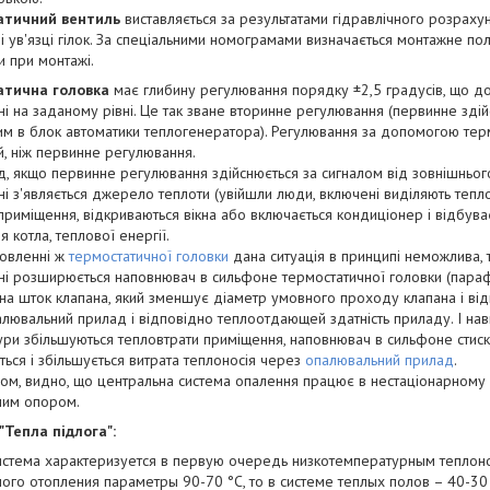
атичний вентиль
виставляється за результатами гідравлічного розраху
і ув'язці гілок. За спеціальними номограмами визначається монтажне по
и при монтажі.
атична головка
має глибину регулювання порядку ±2,5 градусів, що д
і на заданому рівні. Це так зване вторинне регулювання (первинне зді
м в блок автоматики теплогенератора). Регулювання за допомогою тер
й, ніж первинне регулювання.
, якщо первинне регулювання здійснюється за сигналом від зовнішнього д
і з'являється джерело теплоти (увійшли люди, включені виділяють тепл
приміщення, відкриваються вікна або включається кондиціонер і відбува
я котла, теплової енергії.
новленні ж
термостатичної головки
дана ситуація в принципі неможлива, 
і розширюється наповнювач в сильфоне термостатичної головки (параф
 на шток клапана, який зменшує діаметр умовного проходу клапана і ві
лювальний прилад і відповідно теплоотдающей здатність приладу. І нав
ри збільшуються тепловтрати приміщення, наповнювач в сильфоне стиск
ться і збільшується витрата теплоносія через
опалювальний прилад
.
ом, видно, що центральна система опалення працює в нестаціонарному 
ним опором.
"Тепла підлога":
истема характеризуется в первую очередь низкотемпературным теплоно
ого отопления параметры 90-70 °C, то в системе теплых полов – 40-30