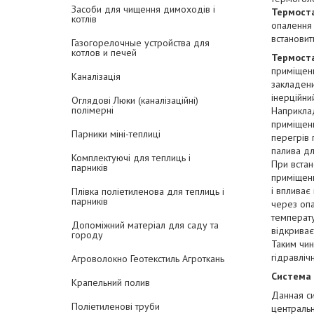
Засоби для чищення димоходів і
Термост
котлів
опалення 
встановит
Газогорелочные устройства для
котлов и печей
Термост
приміщенн
Каналізація
закладени
інерційни
Оглядові Люки (каналізаційні)
полімерні
Наприклад
приміщенн
Парники міні-теплиці
перегрів 
палива дл
Комплектуючі для теплиць і
При вста
парників
приміщенн
і впливає
Плівка поліетиленова для теплиць і
парників
через опа
температу
Допоміжний матеріал для саду та
відкриває
городу
Таким чин
гідравліч
Агроволокно Геотекстиль Агроткань
Система 
Крапельний полив
Данная с
Поліетиленові труби
центральн