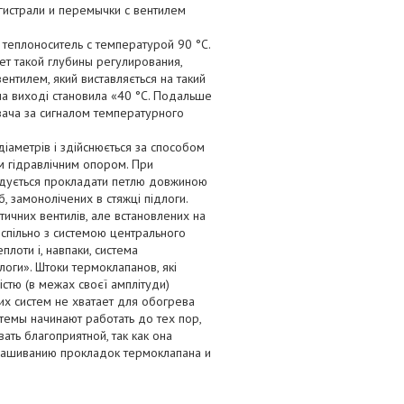
гистрали и перемычки с вентилем
теплоноситель с температурой 90 °C.
ет такой глубины регулирования,
нтилем, який виставляється на такий
на виході становила «40 °С. Подальше
ача за сигналом температурного
іаметрів і здійснюється за способом
им гідравлічним опором. При
ндується прокладати петлю довжиною
, замонолічених в стяжці підлоги.
ичних вентилів, але встановлених на
спільно з системою центрального
лоти і, навпаки, система
оги». Штоки термоклапанов, які
стю (в межах своєї амплітуди)
еих систем не хватает для обогрева
темы начинают работать до тех пор,
ать благоприятной, так как она
знашиванию прокладок термоклапана и