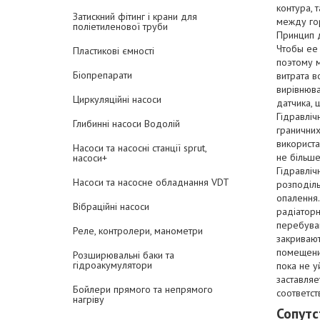
контура, 
Затискний фітинг і крани для
между го
поліетиленової труби
Принцип д
Чтобы ее 
Пластикові ємності
поэтому 
Біопрепарати
витрата в
вирівнюв
Циркуляційні насоси
датчика, щ
Гідравліч
Глибинні насоси Водолій
граничних
використ
Насоси та насосні станції sprut,
не більше
насоси+
Гідравліч
Насоси та насосне обладнання VDT
розподіль
опалення.
Вібраційні насоси
радіаторн
перебуваю
Реле, контролери, манометри
закриваю
помещения
Розширювальні баки та
гідроакумулятори
пока не у
заставляе
Бойлери прямого та непрямого
соответс
нагріву
Сопутс