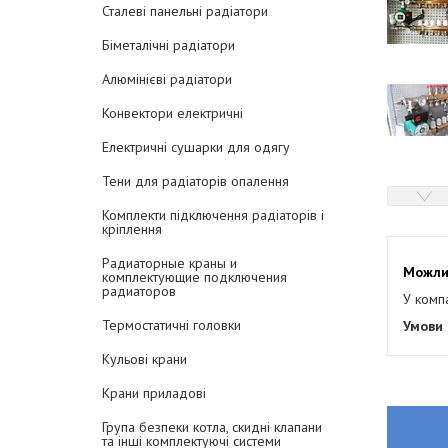
Сталеві панельні радіатори
Біметалічні радіатори
Алюмінієві радіатори
Конвектори електричні
Електричні сушарки для одягу
Тени для радіаторів опалення
Комплекти підключення радіаторів і
кріплення
Радиаторные краны и
комплектующие подключения
радиаторов
У комп
Термостатичні головки
Кульові крани
Крани приладові
Група безпеки котла, скидні клапани
та інші комплектуючі системи