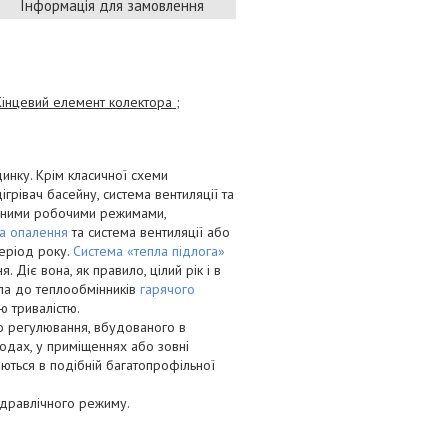
Інформація для замовлення
Кінцевий елемент колектора ;
инку. Крім класичної схеми
ігрівач басейну, система вентиляції та
ізними робочими режимами,
а опалення
та система вентиляції або
період року.
Система «тепла підлога»
Діє вона, як правило, цілий рік і в
пла до теплообмінників
гарячого
ю тривалістю.
о регулювання, вбудованого в
водах, у приміщеннях або зовні
аються в подібній багатопрофільної
ідравлічного режиму.