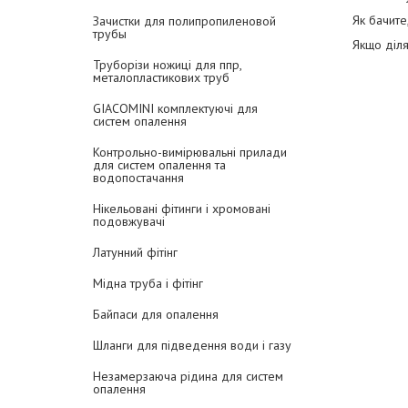
Як бачите
Зачистки для полипропиленовой
трубы
Якщо діл
Труборізи ножиці для ппр,
металопластикових труб
GIACOMINI комплектуючі для
систем опалення
Контрольно-вимірювальні прилади
для систем опалення та
водопостачання
Нікельовані фітинги і хромовані
подовжувачі
Латунний фітінг
Мідна труба і фітінг
Байпаси для опалення
Шланги для підведення води і газу
Незамерзаюча рідина для систем
опалення