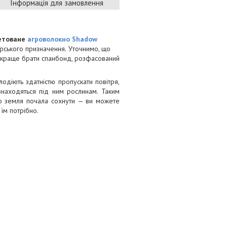
Інформація для замовлення
етоване
агроволокно Shadow
арського призначення.
Уточнимо, що
— краще брати спанбонд, розфасований
лодіють здатністю пропускати повітря,
о знаходяться під ним рослинам. Таким
що земля почала сохнути — ви можете
 їм потрібно.