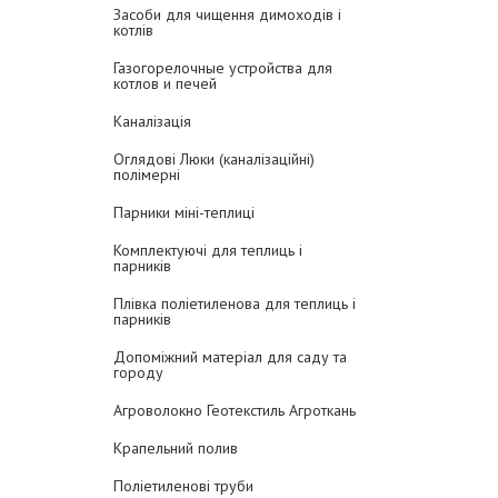
Засоби для чищення димоходів і
котлів
Газогорелочные устройства для
котлов и печей
Каналізація
Оглядові Люки (каналізаційні)
полімерні
Парники міні-теплиці
Комплектуючі для теплиць і
парників
Плівка поліетиленова для теплиць і
парників
Допоміжний матеріал для саду та
городу
Агроволокно Геотекстиль Агроткань
Крапельний полив
Поліетиленові труби