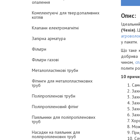
опалення
Комплектуючі для твердопаливних
Опис:
котлів
Ідеальний
Клапани електромагнітні
(Чехія).
Ц
агроволо
Запірна арматура
у пакети.
Фільтри
Що таке к
добрива д
Фільтри газові
чином,
сп
полити ро
Металопластикові труби
10 причи
Фітинги для металопластикових
Сам
труб
Захи
Поліпропіленові труби
Зах
Захи
Поліпропіленовий фітінг
Захи
Захи
Паяльники для поліпропіленових
Хоро
труб
Можл
Насадки на паяльник для
При
поліпропіленових труб
Сл