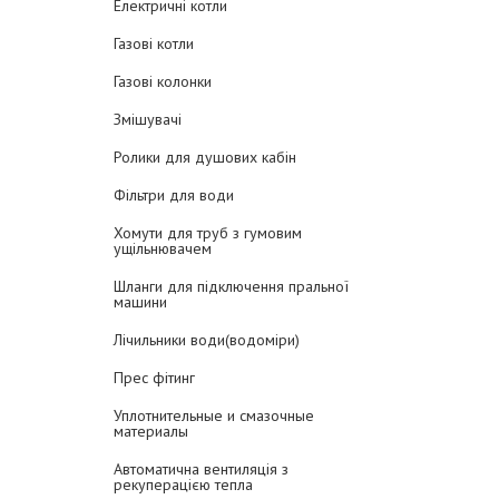
Електричні котли
Газові котли
Газові колонки
Змішувачі
Ролики для душових кабін
Фільтри для води
Хомути для труб з гумовим
ущільнювачем
Шланги для підключення пральної
машини
Лічильники води(водоміри)
Прес фітинг
Уплотнительные и смазочные
материалы
Автоматична вентиляція з
рекуперацією тепла