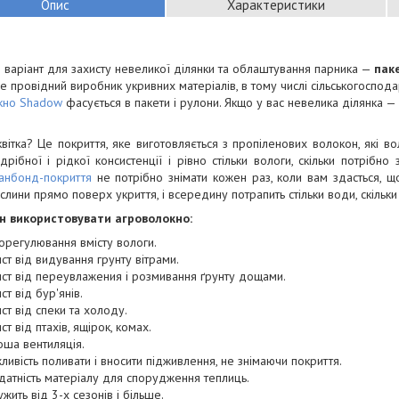
Опис
Характеристики
 варіант для захисту невеликої ділянки та облаштування парника —
пак
е провідний виробник укривних матеріалів, в тому числі сільськогоспод
кно Shadow
фасується в пакети і рулони. Якщо у вас невелика ділянка 
вітка? Це покриття, яке виготовляється з пропіленових волокон, які во
рібної і рідкої консистенції і рівно стільки вологи, скільки потрібн
анбонд-покриття
не потрібно знімати кожен раз, коли вам здасться, 
слини прямо поверх укриття, і всередину потрапить стільки води, скільки
н використовувати агроволокно:
орегулювання вмісту вологи.
ст від видування грунту вітрами.
ист від переувлажения і розмивання ґрунту дощами.
ст від бур'янів.
ст від спеки та холоду.
ст від птахів, ящірок, комах.
ша вентиляція.
ивість поливати і вносити підживлення, не знімаючи покриття.
датність матеріалу для спорудження теплиць.
ужить від 3-х сезонів і більше.