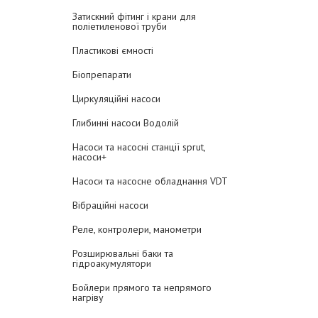
Затискний фітинг і крани для
поліетиленової труби
Пластикові ємності
Біопрепарати
Циркуляційні насоси
Глибинні насоси Водолій
Насоси та насосні станції sprut,
насоси+
Насоси та насосне обладнання VDT
Вібраційні насоси
Реле, контролери, манометри
Розширювальні баки та
гідроакумулятори
Бойлери прямого та непрямого
нагріву