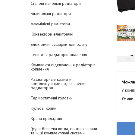
Сталеві панельні радіатори
Біметалічні радіатори
Алюмінієві радіатори
Конвектори електричні
Електричні сушарки для одягу
Тени для радіаторів опалення
Комплекти підключення радіаторів і
кріплення
Радиаторные краны и
комплектующие подключения
радиаторов
У комп
Термостатичні головки
Кульові крани
Крани приладові
Група безпеки котла, скидні клапани
та інші комплектуючі системи