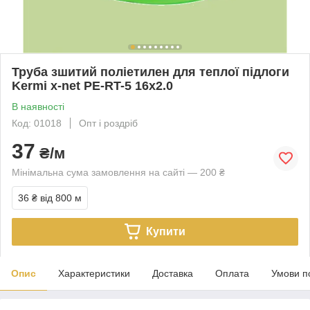
Труба зшитий поліетилен для теплої підлоги
Kermi x-net PE-RT-5 16х2.0
В наявності
Код: 01018
Опт і роздріб
37
₴/м
Мінімальна сума замовлення на сайті — 200 ₴
36 ₴
від 800 м
Купити
Опис
Характеристики
Доставка
Оплата
Умови п