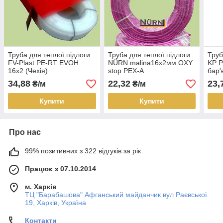
Труба для теплої підлоги
Труба для теплої підлоги
Труб
FV-Plast PE-RT EVOH
NÜRN malina16х2мм.OXY
KP Р
16х2 (Чехія)
stop РЕХ-А
бар'
34,88
22,32
23,
₴/м
₴/м
Купити
Купити
Про нас
99% позитивних з 322 відгуків за рік
Працює з 07.10.2014
м. Харків
ТЦ "Барабашова" Афганський майданчик вул Раєвської
19, Харків, Україна
Контакти