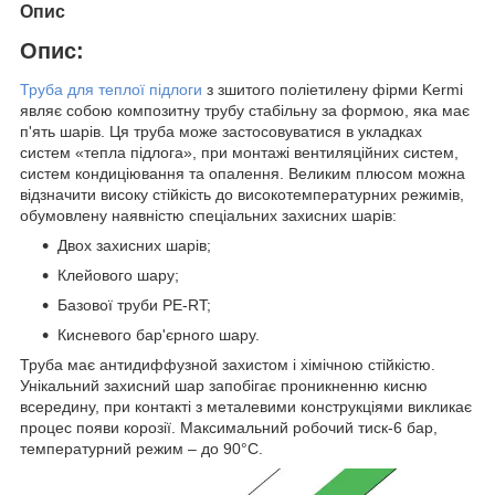
Опис
Опис:
Труба для теплої підлоги
з зшитого поліетилену фірми Kermi
являє собою композитну трубу стабільну за формою, яка має
п'ять шарів. Ця труба може застосовуватися в укладках
систем «тепла підлога», при монтажі вентиляційних систем,
систем кондиціювання та опалення. Великим плюсом можна
відзначити високу стійкість до високотемпературних режимів,
обумовлену наявністю спеціальних захисних шарів:
Двох захисних шарів;
Клейового шару;
Базової труби PE-RT;
Кисневого бар'єрного шару.
Труба має антидиффузной захистом і хімічною стійкістю.
Унікальний захисний шар запобігає проникненню кисню
всередину, при контакті з металевими конструкціями викликає
процес появи корозії. Максимальний робочий тиск-6 бар,
температурний режим – до 90°C.