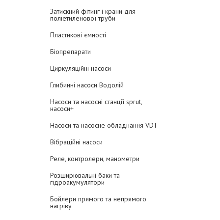
Затискний фітинг і крани для
поліетиленової труби
Пластикові ємності
Біопрепарати
Циркуляційні насоси
Глибинні насоси Водолій
Насоси та насосні станції sprut,
насоси+
Насоси та насосне обладнання VDT
Вібраційні насоси
Реле, контролери, манометри
Розширювальні баки та
гідроакумулятори
Бойлери прямого та непрямого
нагріву