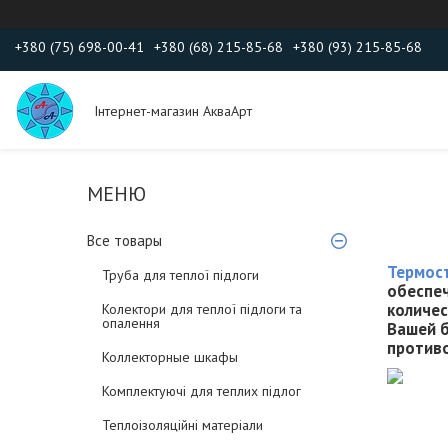
+380 (75) 698-00-41
+380 (68) 215-85-68
+380 (93) 215-85-68
Інтернет-магазин АкваАрт
Все товары
Термос
Труба для теплої підлоги
обеспеч
количес
Колектори для теплої підлоги та
опалення
Вашей б
противо
Коллекторные шкафы
Комплектуючі для теплих підлог
Теплоізоляційні матеріали