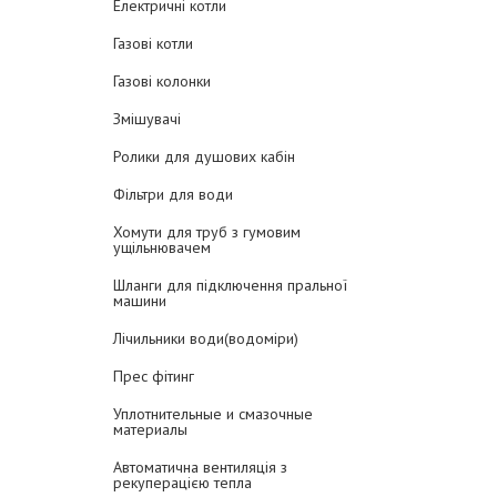
Електричні котли
Газові котли
Газові колонки
Змішувачі
Ролики для душових кабін
Фільтри для води
Хомути для труб з гумовим
ущільнювачем
Шланги для підключення пральної
машини
Лічильники води(водоміри)
Прес фітинг
Уплотнительные и смазочные
материалы
Автоматична вентиляція з
рекуперацією тепла