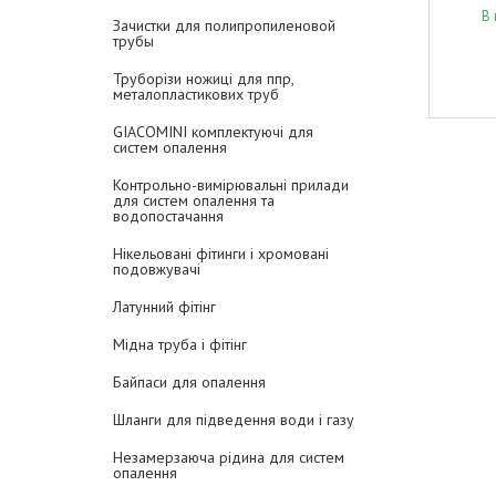
В 
Зачистки для полипропиленовой
трубы
Труборізи ножиці для ппр,
металопластикових труб
GIACOMINI комплектуючі для
систем опалення
Контрольно-вимірювальні прилади
для систем опалення та
водопостачання
Нікельовані фітинги і хромовані
подовжувачі
Латунний фітінг
Мідна труба і фітінг
Байпаси для опалення
Шланги для підведення води і газу
Незамерзаюча рідина для систем
опалення