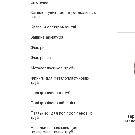
опалення
Комплектуючі для твердопаливних
котлів
Клапани електромагнітні
Запірна арматура
Фільтри
Фільтри газові
Металопластикові труби
Фітинги для металопластикових
труб
Поліпропіленові труби
Поліпропіленовий фітінг
Паяльники для поліпропіленових
Тер
труб
клап
Насадки на паяльник для
поліпропіленових труб