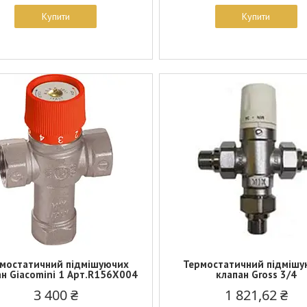
Купити
Купити
мостатичний підмішуючих
Термостатичний підмішу
ан Giacomini 1 Арт.R156X004
клапан Gross 3/4
3 400 ₴
1 821,62 ₴