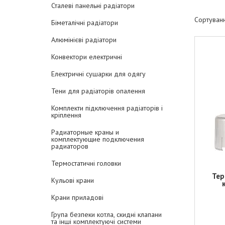
Сталеві панельні радіатори
Біметалічні радіатори
Алюмінієві радіатори
Конвектори електричні
Електричні сушарки для одягу
Тени для радіаторів опалення
Комплекти підключення радіаторів і
кріплення
Радиаторные краны и
комплектующие подключения
радиаторов
Термостатичні головки
Тер
Кульові крани
Крани приладові
Група безпеки котла, скидні клапани
та інші комплектуючі системи