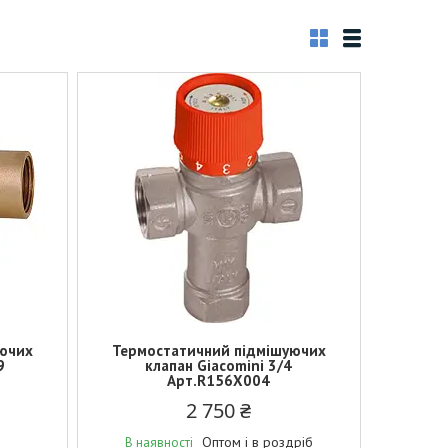
ючих
Термостатичний підмішуючих
9
клапан Giacomini 3/4
Арт.R156X004
2 750 ₴
Оптом і в роздріб
В наявності