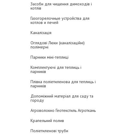
Засоби для чищення димоходів і
котлів
Газогорелочные устройства для
котлов и печей
Каналізація
Оглядові Люки (каналізаційні)
полімерні
Парники міні-теплиці
Комплектуючі для теплиць і
парників
Плівка поліетиленова для теплиць і
парників
Допоміжний матеріал для саду та
городу
Агроволокно Геотекстиль Агроткань
Крапельний полив
Поліетиленові труби