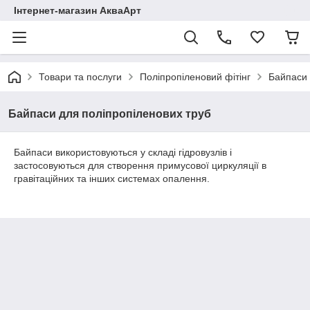
Інтернет-магазин АкваАрт
Товари та послуги
Поліпропіленовий фітінг
Байпаси 
Байпаси для поліпропіленових труб
Байпаси використовуються у складі гідровузлів і
застосовуються для створення примусової циркуляції в
гравітаційних та інших системах опалення.