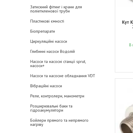
Затискний фітинг і крани для
поліетиленової труби
Пластикові ємності
Кут 
Біопрепарати
Циркуляційні насоси
В 
Глибинні насоси Водолій
Насоси та насосні станції sprut,
насоси+
Насоси та насосне обладнання VDT
Вібраційні насоси
Реле, контролери, манометри
Розширювальні баки та
гідроакумулятори
Бойлери прямого та непрямого
нагріву