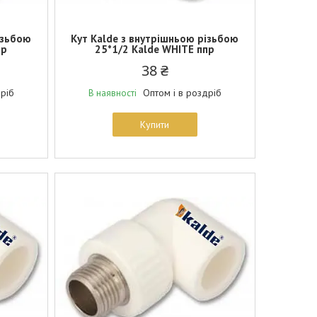
ізьбою
Кут Kalde з внутрішньою різьбою
пр
25*1/2 Kalde WHITE ппр
38 ₴
дріб
Оптом і в роздріб
В наявності
Купити