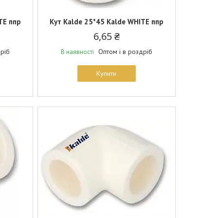
TE ппр
Кут Kalde 25*45 Kalde WHITE ппр
6,65 ₴
дріб
Оптом і в роздріб
В наявності
Купити