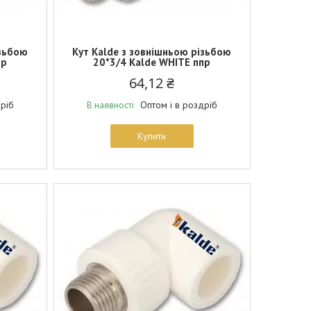
ізьбою
Кут Kalde з зовнішньою різьбою
пр
20*3/4 Kalde WHITE ппр
64,12 ₴
дріб
Оптом і в роздріб
В наявності
Купити