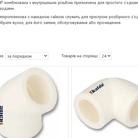
 комбінована з внутрішньою різьбою призначена для простого з'єднанн
водами
іпропіленова з накидною гайкою служить для пристрою розбірного з'єд
ібрати вузол, для його заміни, обслуговування або прочищення.