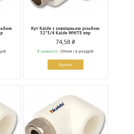
ізьбою
Кут Kalde з зовнішньою різьбою
пр
32*3/4 Kalde WHITE ппр
74,58 ₴
дріб
Оптом і в роздріб
В наявності
Купити