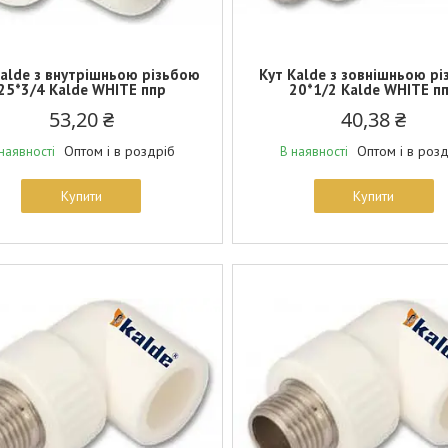
Kalde з внутрішньою різьбою
Кут Kalde з зовнішньою р
25*3/4 Kalde WHITE ппр
20*1/2 Kalde WHITE п
53,20 ₴
40,38 ₴
Оптом і в роздріб
Оптом і в роз
наявності
В наявності
Купити
Купити