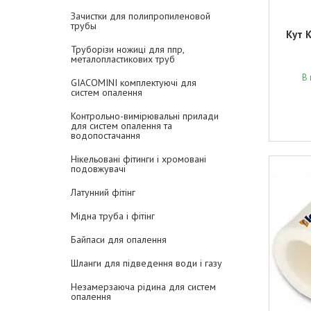
Зачистки для полипропиленовой
трубы
Кут 
Труборізи ножиці для ппр,
металопластикових труб
В 
GIACOMINI комплектуючі для
систем опалення
Контрольно-вимірювальні прилади
для систем опалення та
водопостачання
Нікельовані фітинги і хромовані
подовжувачі
Латунний фітінг
Мідна труба і фітінг
Байпаси для опалення
Шланги для підведення води і газу
Незамерзаюча рідина для систем
опалення