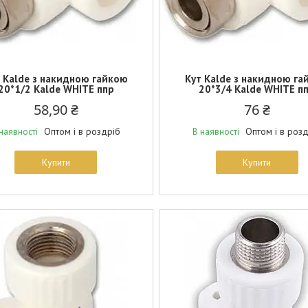
 Kalde з накидною гайкою
Кут Kalde з накидною га
20*1/2 Kalde WHITE ппр
20*3/4 Kalde WHITE п
58,90 ₴
76 ₴
Оптом і в роздріб
Оптом і в роз
наявності
В наявності
Купити
Купити