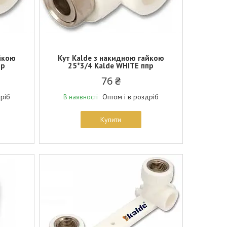
йкою
Кут Kalde з накидною гайкою
пр
25*3/4 Kalde WHITE ппр
76 ₴
дріб
Оптом і в роздріб
В наявності
Купити