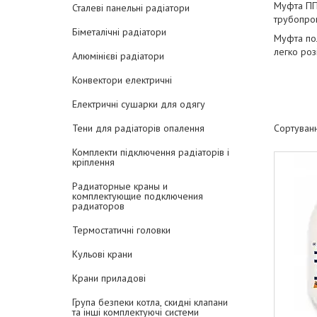
Муфта ППР
Сталеві панельні радіатори
трубопро
Біметалічні радіатори
Муфта пол
легко роз
Алюмінієві радіатори
Конвектори електричні
Електричні сушарки для одягу
Тени для радіаторів опалення
Комплекти підключення радіаторів і
кріплення
Радиаторные краны и
комплектующие подключения
радиаторов
Термостатичні головки
Кульові крани
Крани приладові
Група безпеки котла, скидні клапани
та інші комплектуючі системи