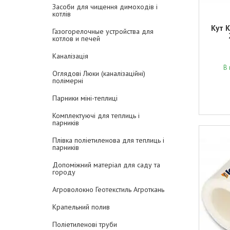
Засоби для чищення димоходів і
котлів
Кут 
Газогорелочные устройства для
котлов и печей
Каналізація
В 
Оглядові Люки (каналізаційні)
полімерні
Парники міні-теплиці
Комплектуючі для теплиць і
парників
Плівка поліетиленова для теплиць і
парників
Допоміжний матеріал для саду та
городу
Агроволокно Геотекстиль Агроткань
Крапельний полив
Поліетиленові труби