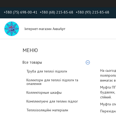
+380 (75) 698-00-41
+380 (68) 215-85-68
+380 (93) 215-85-68
Інтернет-магазин АкваАрт
Все товары
На сьогод
Труба для теплої підлоги
поліпропі
Колектори для теплої підлоги та
вимагає в
опалення
Муфта ППР
будівлях,
Коллекторные шкафы
стійкий.
Комплектуючі для теплих підлог
Муфта спо
Теплоізоляційні матеріали
Перехідна