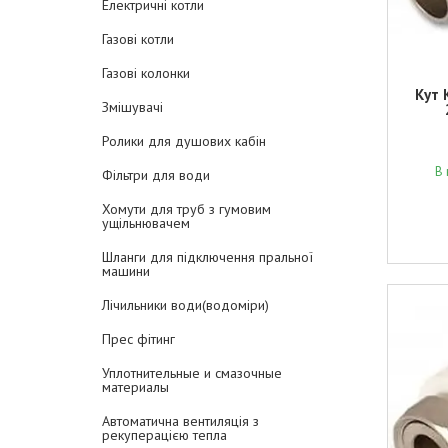
Електричні котли
Газові котли
Газові колонки
Кут 
Змішувачі
Ролики для душових кабін
В 
Фільтри для води
Хомути для труб з гумовим
ущільнювачем
Шланги для підключення пральної
машини
Лічильники води(водоміри)
Прес фітинг
Уплотнительные и смазочные
материалы
Автоматична вентиляція з
рекуперацією тепла