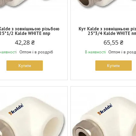
Kalde з зовнішньою різьбою
Кут Kalde з зовнішньою р
25*1/2 Kalde WHITE ппр
25*3/4 Kalde WHITE п
42,28 ₴
65,55 ₴
Оптом і в роздріб
Оптом і в роз
наявності
В наявності
Купити
Купити