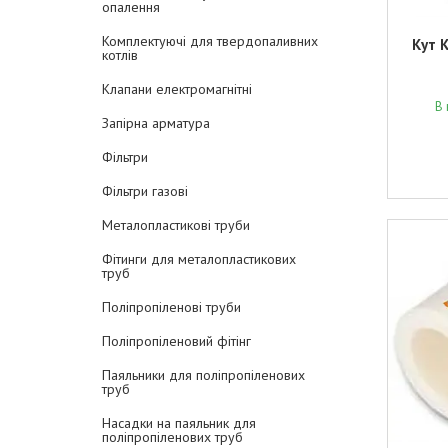
опалення
Комплектуючі для твердопаливних
Кут 
котлів
Клапани електромагнітні
В 
Запірна арматура
Фільтри
Фільтри газові
Металопластикові труби
Фітинги для металопластикових
труб
Поліпропіленові труби
Поліпропіленовий фітінг
Паяльники для поліпропіленових
труб
Насадки на паяльник для
поліпропіленових труб