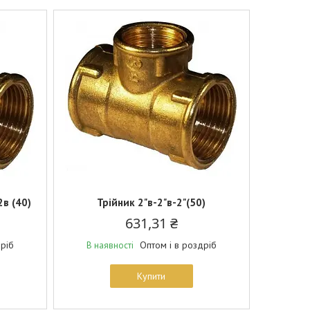
2в (40)
Трійник 2"в-2"в-2"(50)
631,31 ₴
дріб
Оптом і в роздріб
В наявності
Купити