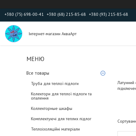
+380 (75) 698-00-41
+380 (68) 215-85-68
+380 (93) 215-85-68
Інтернет-магазин АкваАрт
Все товары
Латунний 
Труба для теплої підлоги
підключен
Колектори для теплої підлоги та
опалення
Коллекторные шкафы
Комплектуючі для теплих підлог
Теплоізоляційні матеріали