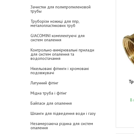
Зачистки для полипропиленовой
трубы
Труборізи ножиці для ппр,
металопластикових труб
GIACOMINI комплектуючі для
систем опалення
Контрольно-вимірювальні прилади
для систем опалення та
водопостачання
Нікельовані фітинги і хромовані
подовжувачі
Тр
Латунний фітінг
Мідна труба і фітінг
В 
Байпаси для опалення
Шланги для підведення води і газу
Незамерзаюча рідина для систем
опалення