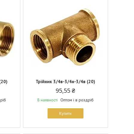
(20)
Трійник 3/4в-3/4н-3/4в (20)
95,55 ₴
дріб
Оптом і в роздріб
В наявності
Купити