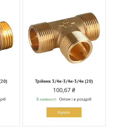
(20)
Трійник 3/4н-3/4н-3/4н (20)
100,67 ₴
дріб
Оптом і в роздріб
В наявності
Купити