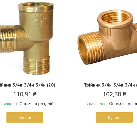
ійник 3/4в-3/4н-3/4н (20)
Трійник 3/4н-3/4в-3/4н 
110,91 ₴
102,38 ₴
Оптом і в роздріб
Оптом і в роз
наявності
В наявності
Купити
Купити