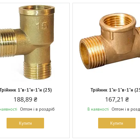
Трійник 1"в-1"н-1"н (25)
Трійник 1"н-1"в-1"н (2
188,89 ₴
167,21 ₴
Оптом і в роздріб
Оптом і в роз
наявності
В наявності
Купити
Купити