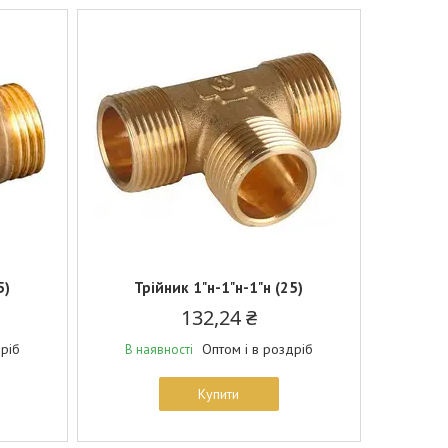
5)
Трійник 1"н-1"н-1"н (25)
132,24 ₴
дріб
Оптом і в роздріб
В наявності
Купити