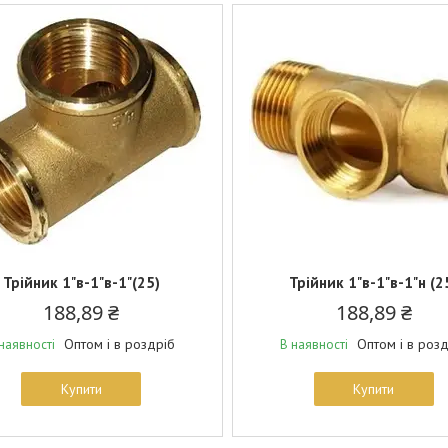
Трійник 1"в-1"в-1"(25)
Трійник 1"в-1"в-1"н (2
188,89 ₴
188,89 ₴
Оптом і в роздріб
Оптом і в роз
наявності
В наявності
Купити
Купити