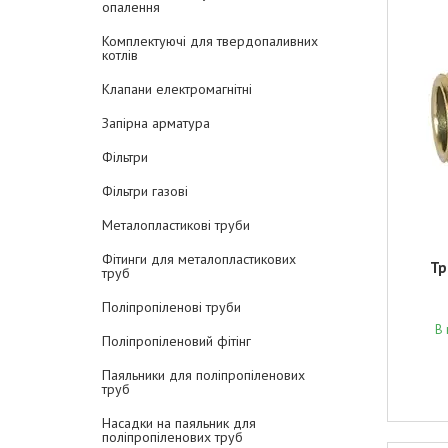
опалення
Комплектуючі для твердопаливних
котлів
Клапани електромагнітні
Запірна арматура
Фільтри
Фільтри газові
Металопластикові труби
Фітинги для металопластикових
Тр
труб
Поліпропіленові труби
В 
Поліпропіленовий фітінг
Паяльники для поліпропіленових
труб
Насадки на паяльник для
поліпропіленових труб