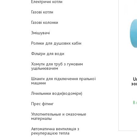
Електричні котли
Газові котли
Газові колонки
Змішувачі
Ролики для душових кабін
Фільтри для води
Хомути для труб з гумовим
ущільнювачем
Шланги для підключення пральної
U
машини
зо
Лічильники води(водоміри)
В 
Прес фітинг
Уплотнительные и смазочные
материалы
Автоматична вентиляція з
рекуперацією тепла