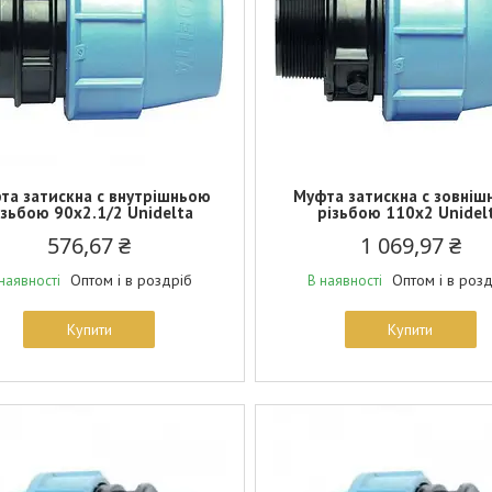
та затискна c внутрішньою
Муфта затискна c зовні
ізьбою 90х2.1/2 Unidelta
різьбою 110х2 Unidel
576,67 ₴
1 069,97 ₴
Оптом і в роздріб
Оптом і в роз
наявності
В наявності
Купити
Купити