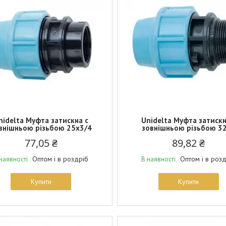
nidelta Муфта затискна c
Unidelta Муфта затискн
внішньою різьбою 25х3/4
зовнішньою різьбою 3
77,05 ₴
89,82 ₴
Оптом і в роздріб
Оптом і в роз
наявності
В наявності
Купити
Купити