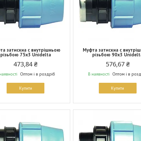
та затискна c внутрішньою
Муфта затискна c внутрі
різьбою 75х3 Unidelta
різьбою 90х3 Unidelt
473,84 ₴
576,67 ₴
Оптом і в роздріб
Оптом і в роз
наявності
В наявності
Купити
Купити