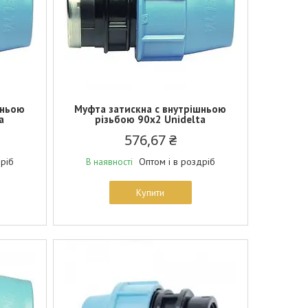
шньою
Муфта затискна c внутрішньою
a
різьбою 90х2 Unidelta
576,67 ₴
дріб
Оптом і в роздріб
В наявності
Купити