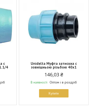
а c
Unidelta Муфта затискна c
1.1/4
зовнішньою різьбою 40х1
146,03 ₴
дріб
Оптом і в роздріб
В наявності
Купити