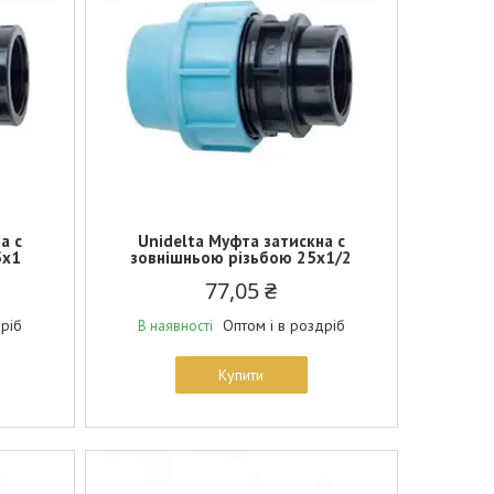
а c
Unidelta Муфта затискна c
5х1
зовнішньою різьбою 25х1/2
77,05 ₴
дріб
Оптом і в роздріб
В наявності
Купити