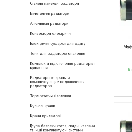
Сталеві панельні радіатори
Біметалічні радіатори
Алюмінієві радіатори
Конвектори електричні
Електричні сушарки для одягу
Муф
Тени для радіаторів опалення
Комплекти підключення радіаторів і
кріплення
В 
Радиаторные краны и
комплектующие подключения
радиаторов
Термостатичні головки
Кульові крани
Крани приладові
Група безпеки котла, скидні клапани
та інші комплектуючі системи