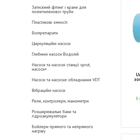
Затискний фітинг і крани для
поліетиленової труби
Пластикові ємності
Біопрепарати
Циркуляційні насоси
Глибинні насоси Водолій
Насоси та насосні станції sprut,
насоси+
U
зо
Насоси та насосне обладнання VDT
Вібраційні насоси
В 
Реле, контролери, манометри
Розширювальні баки та
гідроакумулятори
Бойлери прямого та непрямого
нагріву