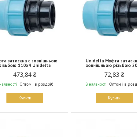
та затискна c зовнішньою
Unidelta Муфта затискн
різьбою 110х4 Unidelta
зовнішньою різьбою 2
473,84 ₴
72,83 ₴
Оптом і в роздріб
Оптом і в роз
наявності
В наявності
Купити
Купити