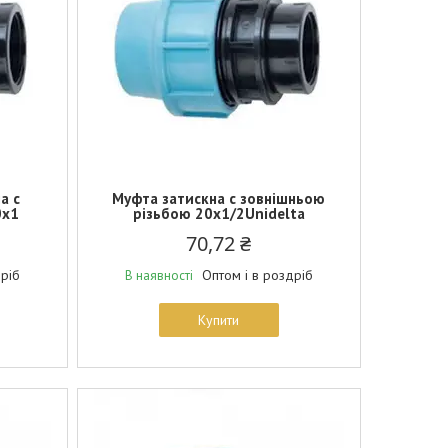
а c
Муфта затискна c зовнішньою
0х1
різьбою 20х1/2Unidelta
70,72 ₴
дріб
Оптом і в роздріб
В наявності
Купити