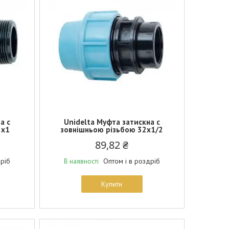
а c
Unidelta Муфта затискна c
2х1
зовнішньою різьбою 32х1/2
89,82 ₴
дріб
Оптом і в роздріб
В наявності
Купити