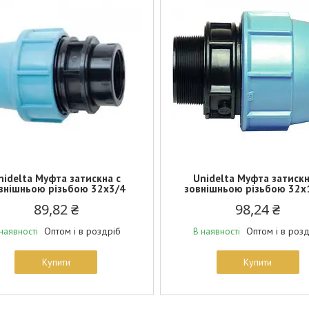
nidelta Муфта затискна c
Unidelta Муфта затискн
внішньою різьбою 32х3/4
зовнішньою різьбою 32х
89,82 ₴
98,24 ₴
Оптом і в роздріб
Оптом і в роз
наявності
В наявності
Купити
Купити