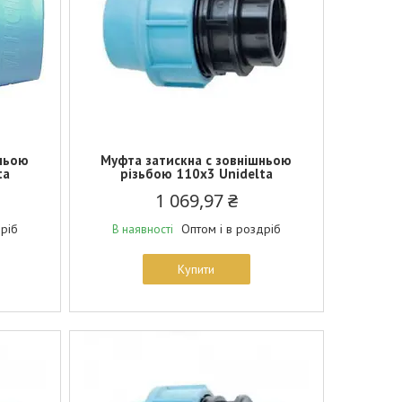
шньою
Муфта затискна c зовнішньою
ta
різьбою 110х3 Unidelta
1 069,97 ₴
дріб
Оптом і в роздріб
В наявності
Купити