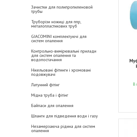
Зачистки для полипропиленовой
трубы
Труборізи ножиці для ппр,
металопластикових труб
GIACOMINI комплектуючі для
систем опалення
Контрольно-вимірювальні прилади
для систем опалення та
водопостачання
Муф
Нікельовані фітинги і хромовані
подовжувачі
В 
Латунний фітінг
Мідна труба і фітінг
Байпаси для опалення
Шланги для підведення води і газу
Незамерзаюча рідина для систем
опалення