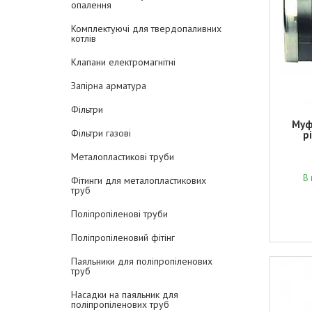
опалення
Комплектуючі для твердопаливних
котлів
Клапани електромагнітні
Запірна арматура
Фільтри
Муф
Фільтри газові
р
Металопластикові труби
В 
Фітинги для металопластикових
труб
Поліпропіленові труби
Поліпропіленовий фітінг
Паяльники для поліпропіленових
труб
Насадки на паяльник для
поліпропіленових труб