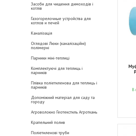
Засоби для чищення димоходів і
котлів
Газогорелочные устройства для
котлов и печей
Каналізація
Оглядові Люки (каналізаційні)
полімерні
Парники міні-теплиці
Муф
Комплектуючі для теплиць і
парників
Плівка поліетиленова для теплиць і
парників
В 
Допоміжний матеріал для саду та
городу
Агроволокно Геотекстиль Агроткань
Крапельний полив
Поліетиленові труби