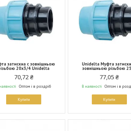
та затискна c зовнішньою
Unidelta Муфта затискн
різьбою 20х3/4 Unidelta
зовнішньою різьбою 2
70,72 ₴
77,05 ₴
Оптом і в роздріб
Оптом і в роз
наявності
В наявності
Купити
Купити