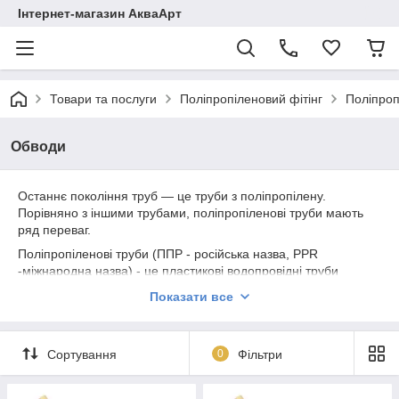
Інтернет-магазин АкваАрт
Товари та послуги
Поліпропіленовий фітінг
Поліпропі
Обводи
Останнє покоління труб — це труби з поліпропілену.
Порівняно з іншими трубами, поліпропіленові труби мають
ряд переваг.
Поліпропіленові труби (ППР - російська назва, PPR
-міжнародна назва) - це пластикові водопровідні труби
прийшли на заміну сталевих труб в системах водопостачання
Показати все
і опалювання. ППР труби легше і дешевше сталевих,
монтуються набагато швидше і простіше, є можливість
проводити приховану прокладку, надають приміщенню більш
Сортування
0
Фільтри
естетичний вигляд. Поліпропіленові труби мають високу
хімічну і корозійною стійкістю до транспортується в них
рідини - водопровідній воді.