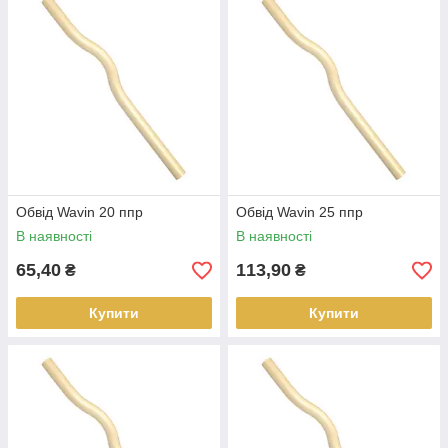
Розрахункова тривалість терміну служби трубопроводів з
поліпропілену в системах холодного водопостачання
становить не менше 50 років, а в системах гарячого
водопостачання та опалення не менше 25-30 років.
Зручний і швидкий монтаж, а також висока якість з'єднань є
одним з головних переваг PPR-систем. Поліпропіленові
труби більш жорсткі, ніж поліетиленові, і системи з них
збираються за допомогою фітингів: куточків, трійників і т. п.
Системи з РРR-труб неразъемны.
Обвід Wavin 20 ппр
Обвід Wavin 25 ппр
В наявності
В наявності
65,40
113,90
₴
₴
Купити
Купити