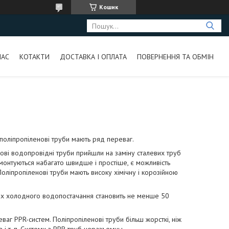
Кошик
НАС
КОТАКТИ
ДОСТАВКА І ОПЛАТА
ПОВЕРНЕННЯ ТА ОБМІН
 поліпропіленові труби мають ряд переваг.
икові водопровідні труби прийшли на заміну сталевих труб
монтуються набагато швидше і простіше, є можливість
ліпропіленові труби мають високу хімічну і корозійною
мах холодного водопостачання становить не менше 50
ваг PPR-систем. Поліпропіленові труби більш жорсткі, ніж