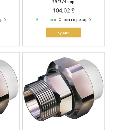
25*3/4 ппр
104,02 ₴
дріб
Оптом і в роздріб
В наявності
Купити