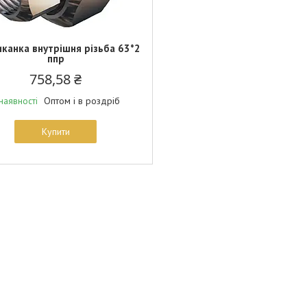
канка внутрішня різьба 63*2
ппр
758,58 ₴
Оптом і в роздріб
наявності
Купити