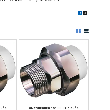
в і т. п. Системи з РРR-труб неразъемны.
зьба
Американка зовнішня різьба