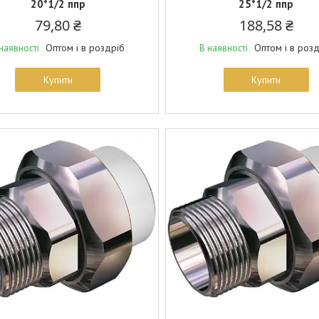
20*1/2 ппр
25*1/2 ппр
79,80 ₴
188,58 ₴
Оптом і в роздріб
Оптом і в роз
наявності
В наявності
Купити
Купити