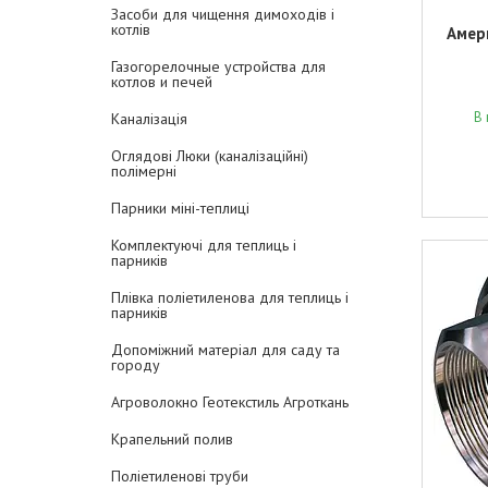
Засоби для чищення димоходів і
котлів
Амер
Газогорелочные устройства для
котлов и печей
В 
Каналізація
Оглядові Люки (каналізаційні)
полімерні
Парники міні-теплиці
Комплектуючі для теплиць і
парників
Плівка поліетиленова для теплиць і
парників
Допоміжний матеріал для саду та
городу
Агроволокно Геотекстиль Агроткань
Крапельний полив
Поліетиленові труби