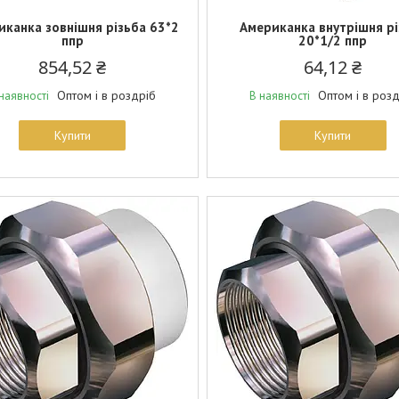
иканка зовнішня різьба 63*2
Американка внутрішня рі
ппр
20*1/2 ппр
854,52 ₴
64,12 ₴
Оптом і в роздріб
Оптом і в роз
наявності
В наявності
Купити
Купити