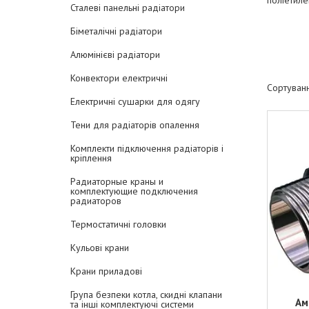
поліетиле
Сталеві панельні радіатори
Біметалічні радіатори
Алюмінієві радіатори
Конвектори електричні
Електричні сушарки для одягу
Тени для радіаторів опалення
Комплекти підключення радіаторів і
кріплення
Радиаторные краны и
комплектующие подключения
радиаторов
Термостатичні головки
Кульові крани
Крани приладові
Група безпеки котла, скидні клапани
Ам
та інші комплектуючі системи