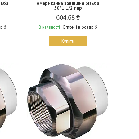
зьба
Американка зовнішня різьба
50*1.1/2 ппр
604,68 ₴
дріб
Оптом і в роздріб
В наявності
Купити