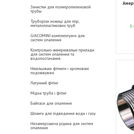
Амер
Зачистки для полипропиленовой
трубы
Труборізи ножиці для ппр,
металопластикових труб
В 
GIACOMINI комплектуючі для
систем опалення
Контрольно-вимірювальні прилади
для систем опалення та
водопостачання
Нікельовані фітинги і хромовані
подовжувачі
Латунний фітінг
Мідна труба і фітінг
Байпаси для опалення
Шланги для підведення води і газу
Незамерзаюча рідина для систем
опалення