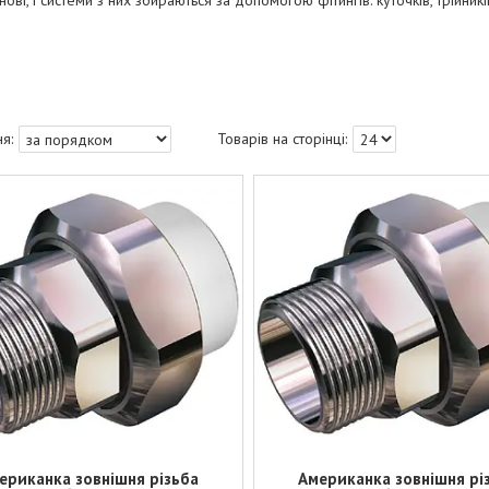
нові, і системи з них збираються за допомогою фітингів: куточків, трійникі
ериканка зовнішня різьба
Американка зовнішня рі