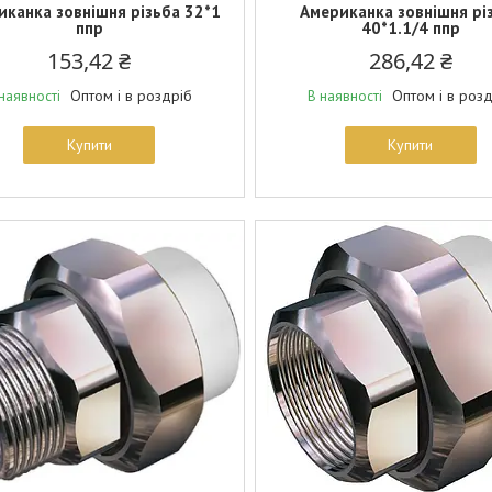
иканка зовнішня різьба 32*1
Американка зовнішня рі
ппр
40*1.1/4 ппр
153,42 ₴
286,42 ₴
Оптом і в роздріб
Оптом і в роз
наявності
В наявності
Купити
Купити