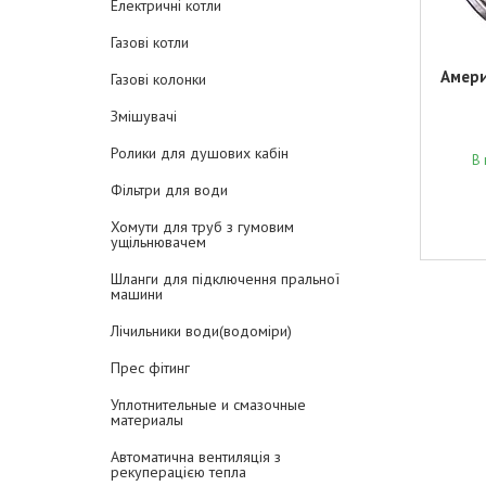
Електричні котли
Газові котли
Амери
Газові колонки
Змішувачі
Ролики для душових кабін
В 
Фільтри для води
Хомути для труб з гумовим
ущільнювачем
Шланги для підключення пральної
машини
Лічильники води(водоміри)
Прес фітинг
Уплотнительные и смазочные
материалы
Автоматична вентиляція з
рекуперацією тепла