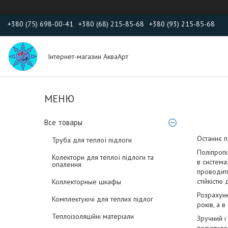
+380 (75) 698-00-41
+380 (68) 215-85-68
+380 (93) 215-85-68
Інтернет-магазин АкваАрт
Все товары
Останнє п
Труба для теплої підлоги
Поліпропі
Колектори для теплої підлоги та
в система
опалення
проводити
стійкістю
Коллекторные шкафы
Розрахунк
Комплектуючі для теплих підлог
років, а 
Теплоізоляційні матеріали
Зручний і