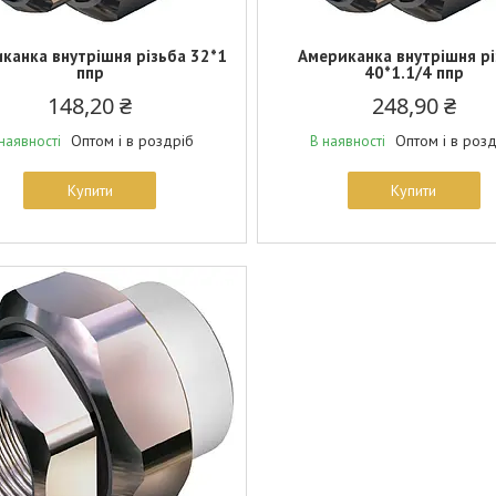
канка внутрішня різьба 32*1
Американка внутрішня рі
ппр
40*1.1/4 ппр
148,20 ₴
248,90 ₴
Оптом і в роздріб
Оптом і в роз
наявності
В наявності
Купити
Купити