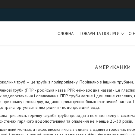
ГОЛОВНА
ТОВАРИ ТА ПОСЛУГИ
О 
АМЕРИКАНКИ
окоління труб — це труби з поліпропілену. Порівняно з іншими трубами,
ленові труби (ППР - російська назва, PPR -міжнародна назва) - це пласт
х водопостачання і опалювання. ППР труби легше і дешевше сталевих, 
 приховану прокладку, надають приміщенню більш естетичний вигляд. По
 до транспортується в них рідини - водопровідній воді.
ова тривалість терміну служби трубопроводів з поліпропілену в систе
в системах гарячого водопостачання та опалення не менше 25-30 років.
 швидкий монтаж, а також висока якість з'єднань є одним з головних пере