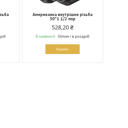
зьба
Американка внутрішня різьба
50*1.1/2 ппр
528,20 ₴
дріб
Оптом і в роздріб
В наявності
Купити