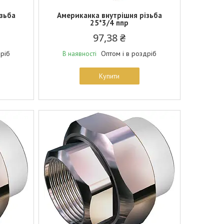
зьба
Американка внутрішня різьба
25*3/4 ппр
97,38 ₴
дріб
Оптом і в роздріб
В наявності
Купити