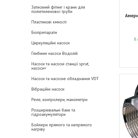
Затискний фітинг і крани для
поліетиленової труби
Амери
Пластикові ємності
Біопрепарати
В 
Циркуляційні насоси
Глибинні насоси Водолій
Насоси та насосні станції sprut,
насоси+
Насоси та насосне обладнання VDT
Вібраційні насоси
Реле, контролери, манометри
Розширювальні баки та
гідроакумулятори
Бойлери прямого та непрямого
нагріву