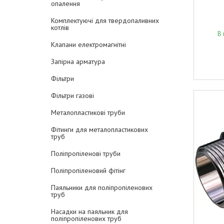
опалення
Комплектуючі для твердопаливних
котлів
В 
Клапани електромагнітні
Запірна арматура
Фільтри
Фільтри газові
Металопластикові труби
Фітинги для металопластикових
труб
Поліпропіленові труби
Поліпропіленовий фітінг
Паяльники для поліпропіленових
труб
Насадки на паяльник для
поліпропіленових труб