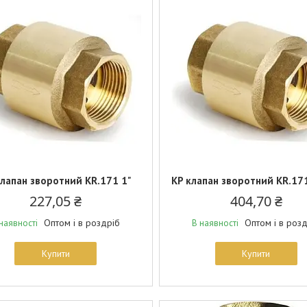
клапан зворотний KR.171 1"
KP клапан зворотний KR.171
227,05 ₴
404,70 ₴
Оптом і в роздріб
Оптом і в роз
наявності
В наявності
Купити
Купити