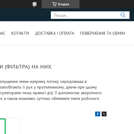
Кошик
НАС
КОТАКТИ
ДОСТАВКА І ОПЛАТА
ПОВЕРНЕННЯ ТА ОБМІН
 (ФІЛЬТРА) НА НИХ.
допущення зміни напряму потоку середовища в
 запобігають її рух у протилежному, діючи при цьому
егуляторами тиску прямої дії). З допомогою зворотного
ом, а також можливо суттєво обмежити текти робочого