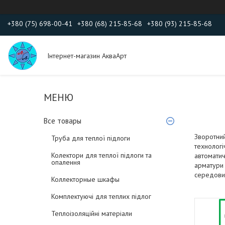
+380 (75) 698-00-41
+380 (68) 215-85-68
+380 (93) 215-85-68
Інтернет-магазин АкваАрт
Все товары
Зворотний
Труба для теплої підлоги
технологі
Колектори для теплої підлоги та
автоматич
опалення
арматури 
середовищ
Коллекторные шкафы
Комплектуючі для теплих підлог
Теплоізоляційні матеріали