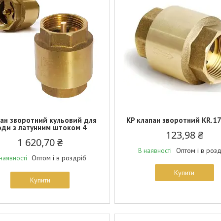
ан зворотний кульовий для
KP клапан зворотний KR.17
оди з латунним штоком 4
123,98 ₴
1 620,70 ₴
Оптом і в роз
В наявності
Оптом і в роздріб
наявності
Купити
Купити