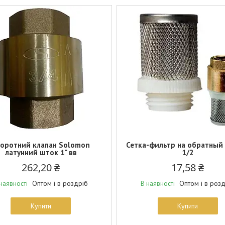
оротний клапан Solomon
Сетка-фильтр на обратный
латунний шток 1" вв
1/2
262,20 ₴
17,58 ₴
Оптом і в роздріб
Оптом і в роз
наявності
В наявності
Купити
Купити