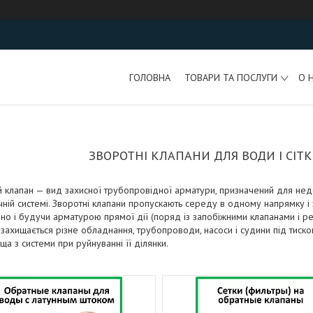
ГОЛОВНА
ТОВАРИ ТА ПОСЛУГИ
О 
ЗВОРОТНІ КЛАПАНИ ДЛЯ ВОДИ І СІТКИ
 клапан — вид захисної трубопровідної арматури, призначений для не
чній системі. Зворотні клапани пропускають середу в одному напрямку і
но і будучи арматурою прямої дії (поряд із запобіжними клапанами і р
захищається різне обладнання, трубопроводи, насоси і судини під тиск
а з системи при руйнуванні її ділянки.