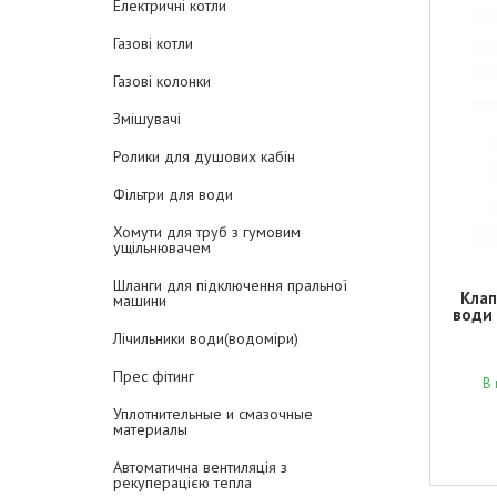
Електричні котли
Газові котли
Газові колонки
Змішувачі
Ролики для душових кабін
Фільтри для води
Хомути для труб з гумовим
ущільнювачем
Шланги для підключення пральної
Клап
машини
води 
Лічильники води(водоміри)
Прес фітинг
В 
Уплотнительные и смазочные
материалы
Автоматична вентиляція з
рекуперацією тепла