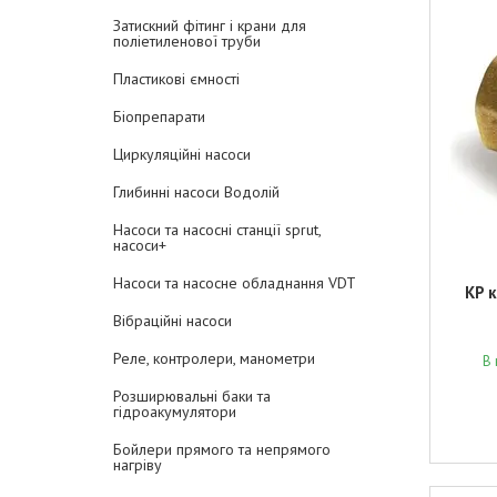
Затискний фітинг і крани для
поліетиленової труби
Пластикові ємності
Біопрепарати
Циркуляційні насоси
Глибинні насоси Водолій
Насоси та насосні станції sprut,
насоси+
Насоси та насосне обладнання VDT
KP 
Вібраційні насоси
Реле, контролери, манометри
В 
Розширювальні баки та
гідроакумулятори
Бойлери прямого та непрямого
нагріву