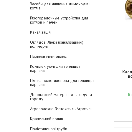
Засоби для чищення димоходів і
котлів
Газогорелочные устройства для
котлов и печей
Каналізація
Оглядові Люки (каналізаційні)
полімерні
Парники міні-теплиці
Комплектуючі для теплиць і
парників
Клап
в
Плівка поліетиленова для теплиць і
парників
Допоміжний матеріал для саду та
В 
городу
Агроволокно Геотекстиль Агроткань
Крапельний полив
Поліетиленові труби