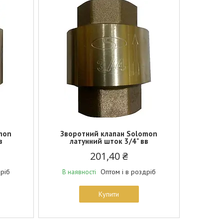
mon
Зворотний клапан Solomon
в
латунний шток 3/4" вв
201,40 ₴
дріб
Оптом і в роздріб
В наявності
Купити