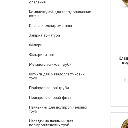
опалення
Комплектуючі для твердопаливних
котлів
Клапани електромагнітні
Запірна арматура
Фільтри
Фільтри газові
Клап
во
Металопластикові труби
Фітинги для металопластикових
труб
В 
Поліпропіленові труби
Поліпропіленовий фітінг
Паяльники для поліпропіленових
труб
Насадки на паяльник для
поліпропіленових труб