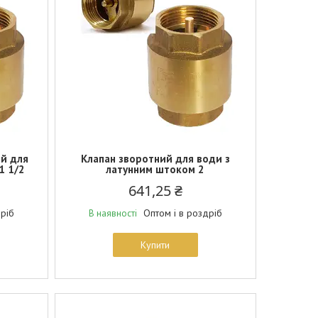
ий для
Клапан зворотний для води з
1 1/2
латунним штоком 2
641,25 ₴
дріб
Оптом і в роздріб
В наявності
Купити