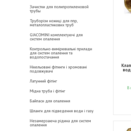
Зачистки для полипропиленовой
трубы
Труборізи ножиці для ппр,
металопластикових труб
GIACOMINI комплектуючі для
систем опалення
Контрольно-вимірювальні прилади
для систем опалення та
водопостачання
Клап
Нікельовані фітинги і хромовані
вод
подовжувачі
Латунний фітінг
В 
Мідна труба і фітінг
Байпаси для опалення
Шланги для підведення води і газу
Незамерзаюча рідина для систем
опалення