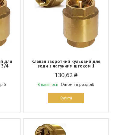
ий для
Клапан зворотний кульовий для
 3/4
води з латунним штоком 1
130,62 ₴
дріб
Оптом і в роздріб
В наявності
Купити