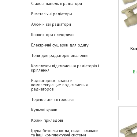
Сталеві панельні радіатори
Біметалічні радіатори
Алюмінієві радіатори
Конвектори електричні
Електричні сушарки для одягу
Ко
Тени для радіаторів опалення
Комплекти підключення радіаторів і
кріплення
В 
Радиаторные краны и
комплектующие подключения
радиаторов
Термостатичні головки
Кульові крани
Крани приладові
Група безпеки котла, скидні клапани
та інші комплектуючі системи