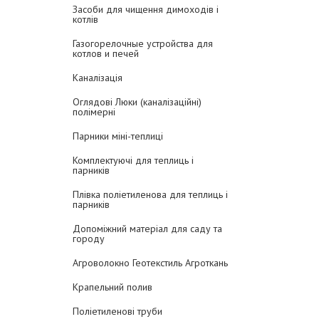
Засоби для чищення димоходів і
котлів
Газогорелочные устройства для
котлов и печей
Каналізація
Оглядові Люки (каналізаційні)
полімерні
Парники міні-теплиці
Комплектуючі для теплиць і
парників
Плівка поліетиленова для теплиць і
парників
Допоміжний матеріал для саду та
городу
Агроволокно Геотекстиль Агроткань
Крапельний полив
Поліетиленові труби