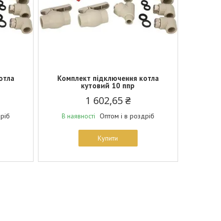
отла
Комплект підключення котла
кутовий 10 ппр
1 602,65 ₴
дріб
Оптом і в роздріб
В наявності
Купити