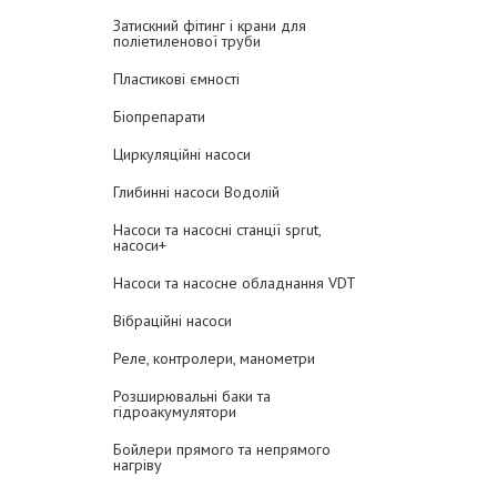
Затискний фітинг і крани для
поліетиленової труби
Пластикові ємності
Біопрепарати
Циркуляційні насоси
Глибинні насоси Водолій
Насоси та насосні станції sprut,
насоси+
Насоси та насосне обладнання VDT
Вібраційні насоси
Реле, контролери, манометри
Розширювальні баки та
гідроакумулятори
Бойлери прямого та непрямого
нагріву