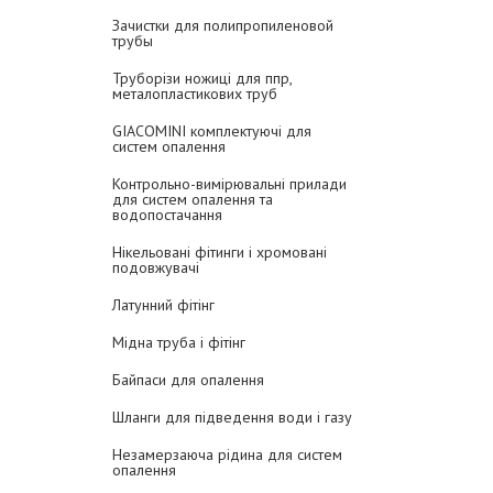
Зачистки для полипропиленовой
трубы
Труборізи ножиці для ппр,
металопластикових труб
GIACOMINI комплектуючі для
систем опалення
Контрольно-вимірювальні прилади
для систем опалення та
водопостачання
Нікельовані фітинги і хромовані
подовжувачі
Латунний фітінг
Мідна труба і фітінг
Байпаси для опалення
Шланги для підведення води і газу
Незамерзаюча рідина для систем
опалення