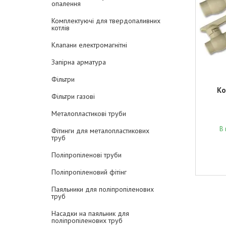
опалення
Комплектуючі для твердопаливних
котлів
Клапани електромагнітні
Запірна арматура
Фільтри
Ко
Фільтри газові
Металопластикові труби
В 
Фітинги для металопластикових
труб
Поліпропіленові труби
Поліпропіленовий фітінг
Паяльники для поліпропіленових
труб
Насадки на паяльник для
поліпропіленових труб