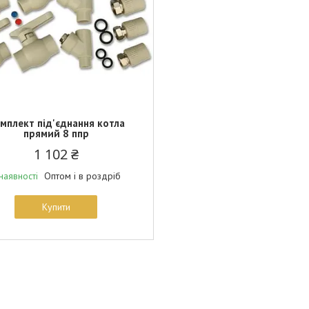
мплект під'єднання котла
прямий 8 ппр
1 102 ₴
Оптом і в роздріб
наявності
Купити