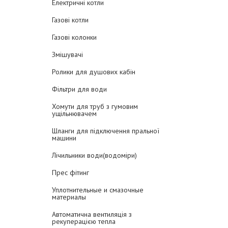
Електричні котли
Газові котли
Газові колонки
Змішувачі
Ролики для душових кабін
Фільтри для води
Хомути для труб з гумовим
ущільнювачем
Шланги для підключення пральної
машини
Лічильники води(водоміри)
Прес фітинг
Уплотнительные и смазочные
материалы
Автоматична вентиляція з
рекуперацією тепла